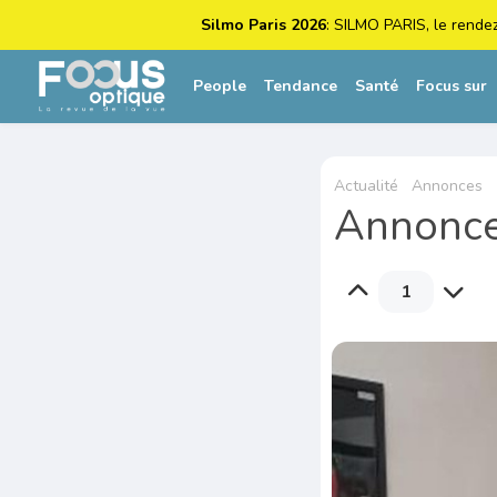
Silmo Paris 2026
: SILMO PARIS, le rende
People
Tendance
Santé
Focus sur
Actualité
Annonces
Annonce 
1