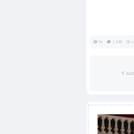
5k
1 248
s
Just