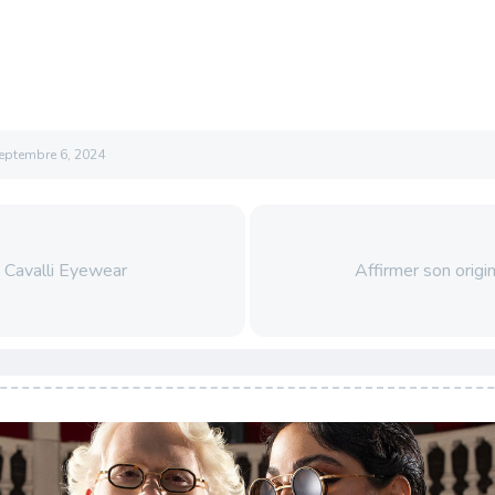
eptembre 6, 2024
 Cavalli Eyewear
Affirmer son origin