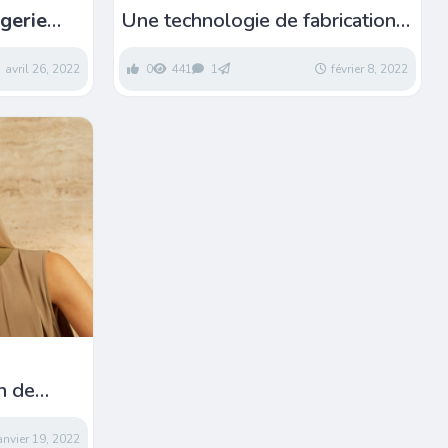
gerie
Une technologie de fabrication
de verres innovante
ules
avril 26, 2022
0
441
1
février 8, 2022
n de
her
anvier 19, 2022