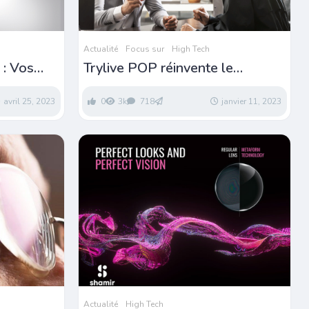
Actualité
Focus sur
High Tech
 : Vos
Trylive POP réinvente le
pure des
parcours client
avril 25, 2023
0
3k
718
janvier 11, 2023
Actualité
High Tech