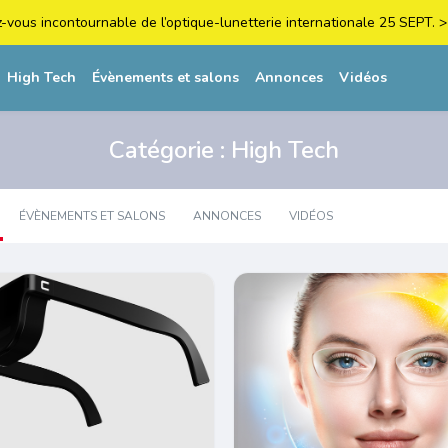
z-vous incontournable de l’optique-lunetterie internationale 25 SEPT
High Tech
Évènements et salons
Annonces
Vidéos
Catégorie :
High Tech
ÉVÈNEMENTS ET SALONS
ANNONCES
VIDÉOS