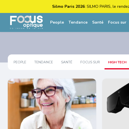
Silmo Paris 2026
: SILMO PARIS, le rende
People
Tendance
Santé
Focus sur
PEOPLE
TENDANCE
SANTÉ
FOCUS SUR
HIGH TECH