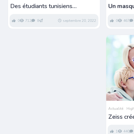
Des étudiants tunisiens
Un masqu
développent des lunettes
révolutio
intelligentes pour malvoyants
sport
0
712
8
septembre 20, 2022
0
467
Actualité
High
Zeiss cré
de lunett
décontam
1
440