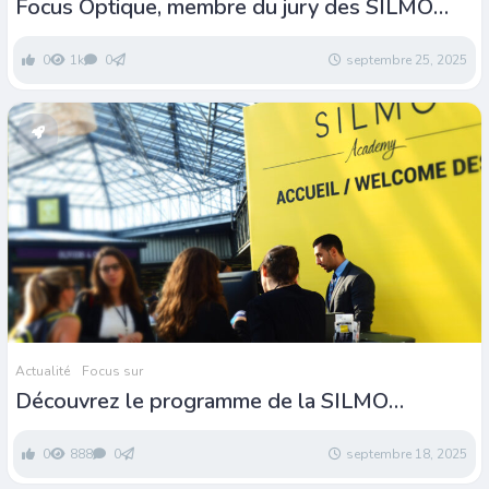
Focus Optique, membre du jury des SILMO
d’Or
0
1k
0
septembre 25, 2025
Actualité
Focus sur
Découvrez le programme de la SILMO
Academy 2025
0
888
0
septembre 18, 2025