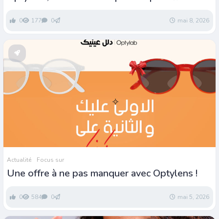
vos clients
0
177
0
mai 8, 2026
Actualité
Focus sur
Une offre à ne pas manquer avec Optylens !
0
584
0
mai 5, 2026