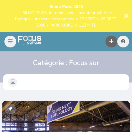
Silmo Paris 2026
: SILMO PARIS, le rendez-vous incontournable de
l’optique-lunetterie internationale 25 SEPT. > 28 SEPT.
2026 - PARIS NORD VILLEPINTE
Catégorie :
Focus sur