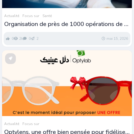
Actualité
Focus sur
Santé
Organisation de près de 1000 opérations de la
cataracte à travers la Tunisie
0
2k
0
2
mai 15, 2026
Actualité
Focus sur
Optylens, une offre bien pensée pour fidéliser