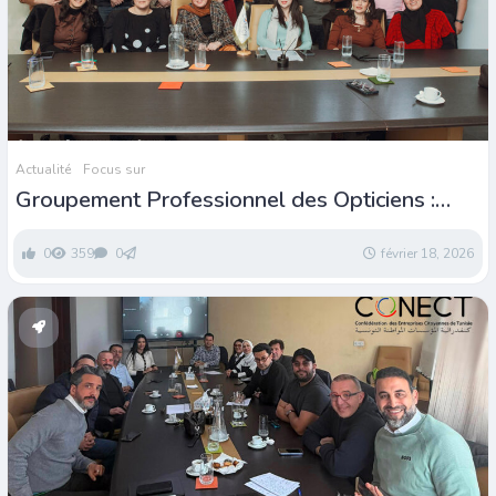
Actualité
Focus sur
Groupement Professionnel des Opticiens :
Décisions prises et actions à entreprendre
0
359
0
février 18, 2026