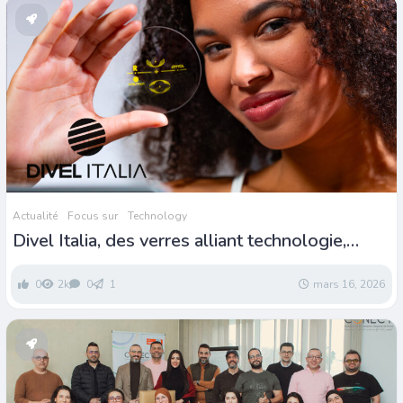
Actualité
Focus sur
Technology
Divel Italia, des verres alliant technologie,
savoir-faire et écologie
0
2k
0
1
mars 16, 2026