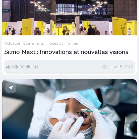
Actualité
Évènements
Focus sur
Silmo
Silmo Next : Innovations et nouvelles visions
0
309
0
juillet 15, 2026