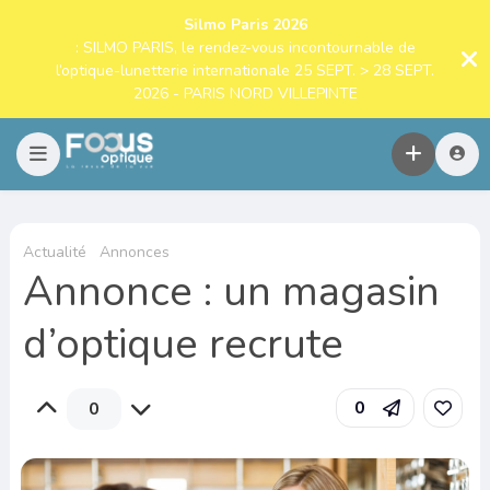
Silmo Paris 2026
: SILMO PARIS, le rendez-vous incontournable de
l’optique-lunetterie internationale 25 SEPT. > 28 SEPT.
2026 - PARIS NORD VILLEPINTE
Actualité
Annonces
Annonce : un magasin
d’optique recrute
0
0