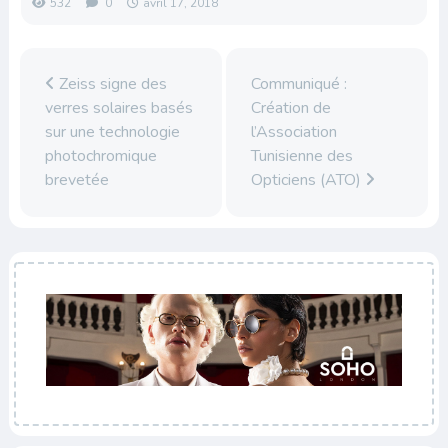
532
0
avril 17, 2018
Zeiss signe des
Communiqué :
verres solaires basés
Création de
sur une technologie
l’Association
photochromique
Tunisienne des
brevetée
Opticiens (ATO)