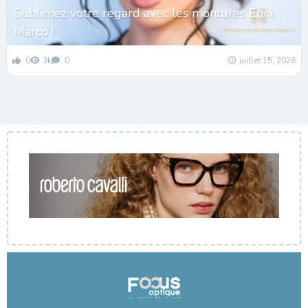
Sublimez votre regard avec les montures Enni
Marco !
0
3k
0
juillet 15, 2026