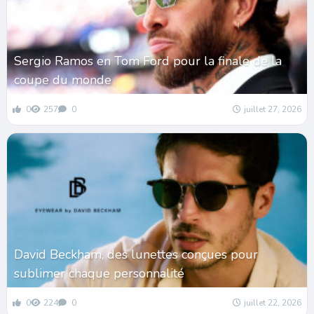
Sergio Ramos en Tom Ford pour la finale de la
coupe du monde
0
257
0
juillet 27, 2026
David Beckham, des lunettes conçues pour
sublimer chaque personnalité
0
224
0
juillet 22, 2026