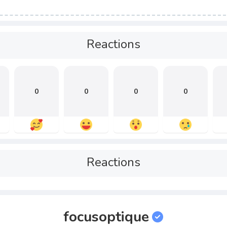
Reactions
0
0
0
0
Reactions
focusoptique