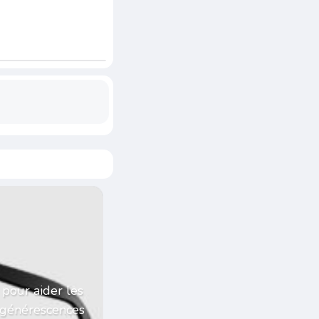
 pour aider les
égénérescences