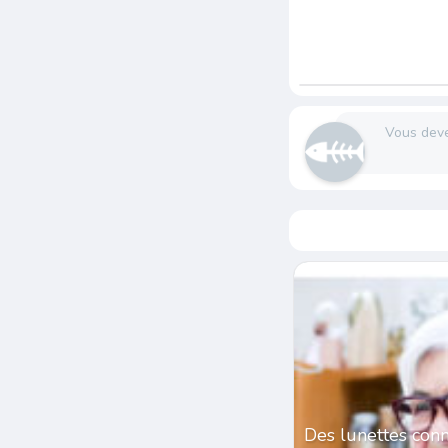
Vous dev
Des lunettes conn