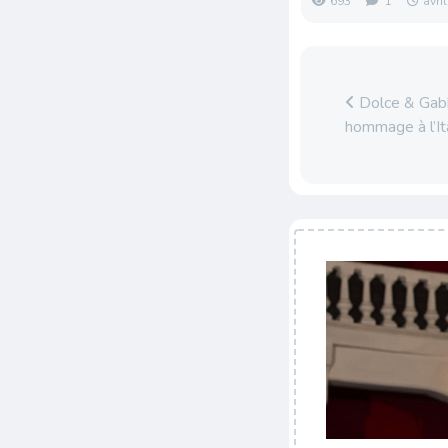
693
1
avri
Dolce & Gabb
hommage à l’It