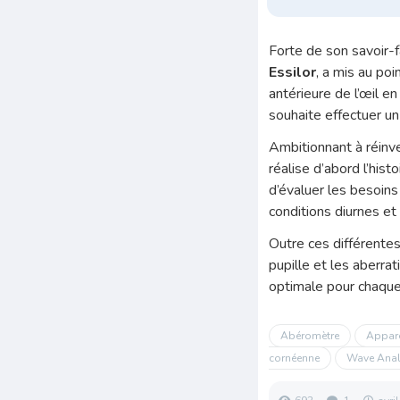
Forte de son savoir-f
Essilor
, a mis au poi
antérieure de l’œil e
souhaite effectuer un
Ambitionnant à réinve
réalise d’abord l’his
d’évaluer les besoins 
conditions diurnes et
Outre ces différente
pupille et les aberra
optimale pour chaque
Abéromètre
Appare
cornéenne
Wave Anal