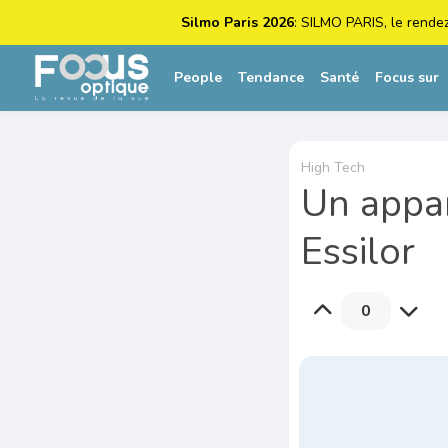
Silmo Paris 2026
: SILMO PARIS, le rende
People
Tendance
Santé
Focus sur
High Tech
Un appar
Essilor
0