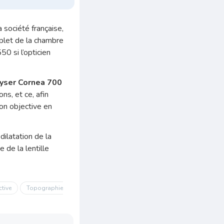
 société française,
plet de la chambre
0 si l’opticien
yser Cornea 700
ns, et ce, afin
ion objective en
dilatation de la
 de la lentille
ctive
Topographie