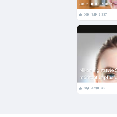
aide aux seniors
0
4k
1 287
Nikon Lightstyle 
méritent la plus 
0
989
96