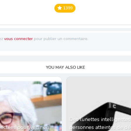
1399
ez
vous connecter
pour publier un commentaire.
YOU MAY ALSO LIKE
Des lunettes intelligentes
ectées pour venir en
personnes atteintes de d