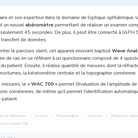
aire et son expertise dans le domaine de l’optique ophtalmique, la
nt un nouvel
abéromètre
permettant de réaliser un examen com
n seulement 45 secondes. De plus, il peut être connecté à l’APH 55
 transfert de données.
nter le parcours client, cet appareil innovant baptisé
Wave Anal
toire de cas en se référant à un questionnaire composé de 4 questio
du patient. Ensuite, il réalise quantité de mesures dont la réfract
 nocturnes, la kératométrie centrale et la topographie cornéenne.
s mesures, le
« WAC 700 »
permet l’évaluation de l’amplitude de 
tions cornéennes, de même qu’il permet l’identification automatique
 patient.
il de réfraction
Essilor
Kératométrie
Opticien
Réfraction obje
yser Cornea 700