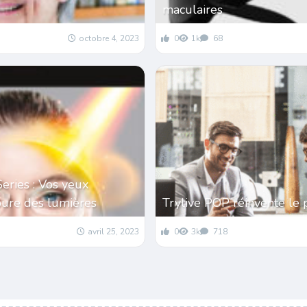
maculaires
octobre 4, 2023
0
1k
68
Series : Vos yeux
pure des lumières
Trylive POP réinvente le 
avril 25, 2023
0
3k
718