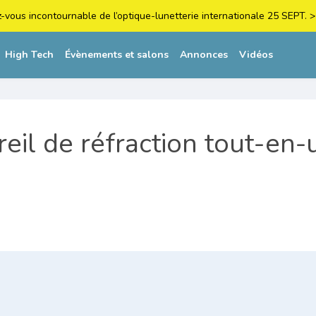
z-vous incontournable de l’optique-lunetterie internationale 25 SEPT
High Tech
Évènements et salons
Annonces
Vidéos
eil de réfraction tout-en-