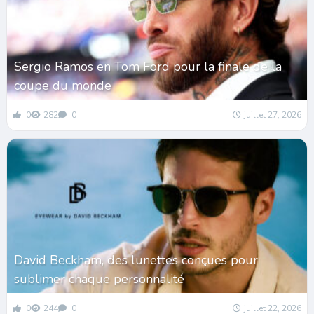
Sergio Ramos en Tom Ford pour la finale de la
coupe du monde
0
282
0
juillet 27, 2026
David Beckham, des lunettes conçues pour
sublimer chaque personnalité
0
244
0
juillet 22, 2026