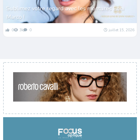
Sublimez votre regard avec les montures Enni
Marco !
0
3k
0
juillet 15, 2026