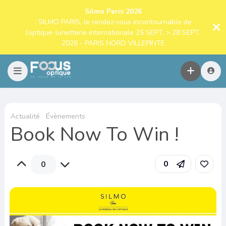
Silmo Paris 2026
: SILMO PARIS, le rendez-vous incontournable de
l’optique-lunetterie internationale 25 SEPT. > 28 SEPT.
2026 - PARIS NORD VILLEPINTE
Actualité
Évènements
Book Now To Win !
0
0