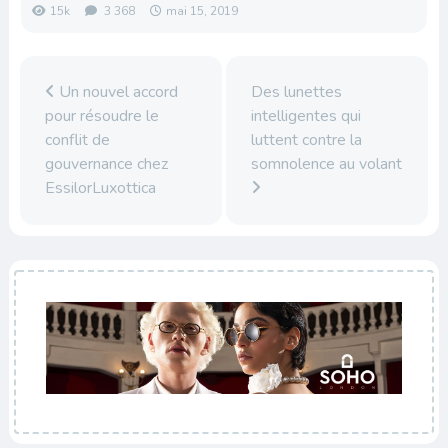
15k
3 368
mai 15, 2019
Un nouvel accord
Des lunettes
pour résoudre le
intelligentes qui
conflit de
luttent contre la
gouvernance chez
somnolence au volant
EssilorLuxottica