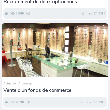
Recrutement de deux opticiennes
0
385
2
mars 27, 2019
Actualité
Annonces
Vente d’un fonds de commerce
0
412
3
février 27, 2019