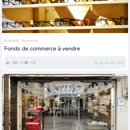
Actualité
Annonces
Fonds de commerce à vendre
0
532
8
janvier 26, 2022