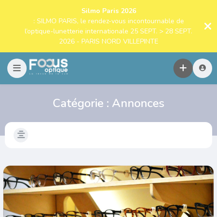
Silmo Paris 2026
: SILMO PARIS, le rendez-vous incontournable de
l’optique-lunetterie internationale 25 SEPT. > 28 SEPT.
2026 - PARIS NORD VILLEPINTE
Catégorie :
Annonces