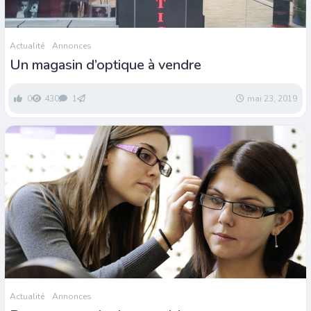
Actualité
Annonces
Un magasin d’optique à vendre
0
430
1
mai 23, 2019
Actualité
Annonces