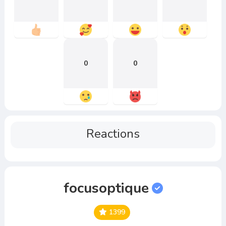
0
0
Reactions
focusoptique
1399