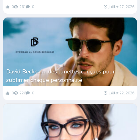
0
261
0
juillet 27, 2026
David Beckham, des lunettes conçues pour
sublimer chaque personnalité
0
226
0
juillet 22, 2026