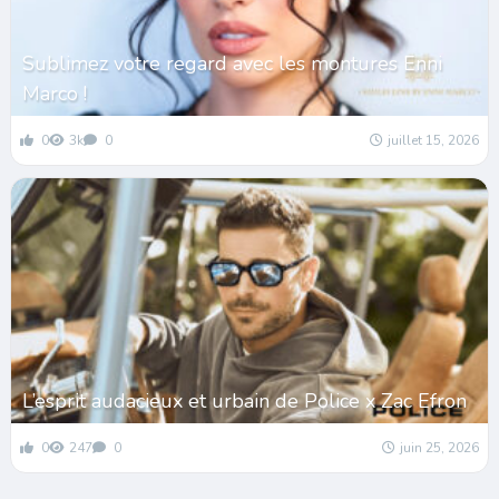
Sublimez votre regard avec les montures Enni
Marco !
0
3k
0
juillet 15, 2026
L’esprit audacieux et urbain de Police x Zac Efron
0
247
0
juin 25, 2026