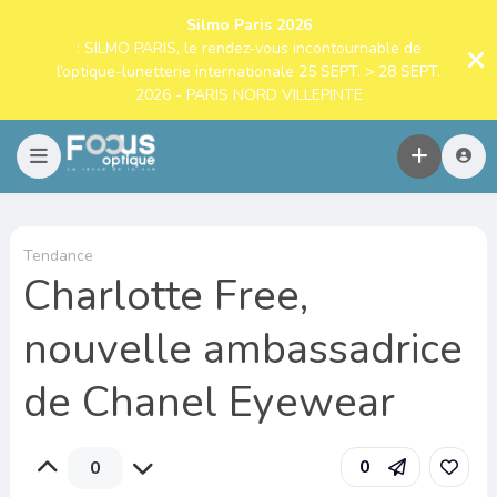
Silmo Paris 2026
: SILMO PARIS, le rendez-vous incontournable de
l’optique-lunetterie internationale 25 SEPT. > 28 SEPT.
2026 - PARIS NORD VILLEPINTE
Tendance
Charlotte Free,
nouvelle ambassadrice
de Chanel Eyewear
0
0