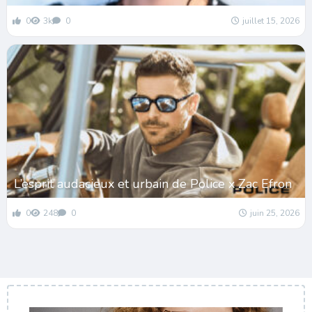
0
3k
0
juillet 15, 2026
L’esprit audacieux et urbain de Police x Zac Efron
0
248
0
juin 25, 2026