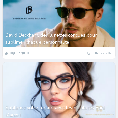
David Beckham, des lunettes conçues pour
sublimer chaque personnalité
0
227
0
juillet 22, 2026
Sublimez votre regard avec les montures Enni
Marco !