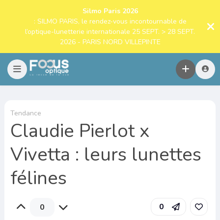
Silmo Paris 2026
: SILMO PARIS, le rendez-vous incontournable de
l’optique-lunetterie internationale 25 SEPT. > 28 SEPT.
2026 - PARIS NORD VILLEPINTE
Tendance
Claudie Pierlot x
Vivetta : leurs lunettes
félines
0
0