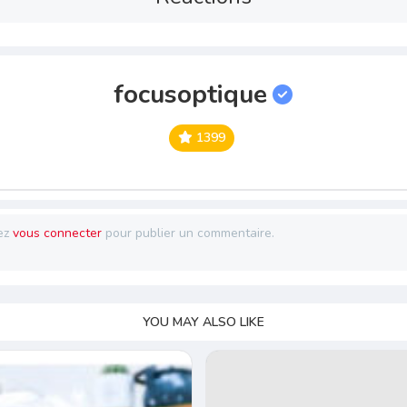
focusoptique
1399
ez
vous connecter
pour publier un commentaire.
YOU MAY ALSO LIKE