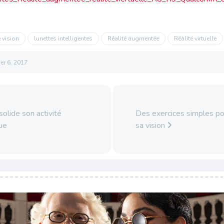
 vision
lunettes intelligentes
Réalité augmentée
Réalité virtuelle
ier 6, 2017
olide son activité
Des exercices simples po
ue
sa vision