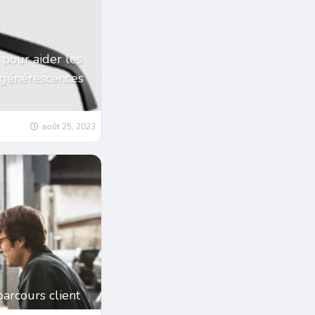
 pour aider les
égénérescences
août 25, 2023
parcours client