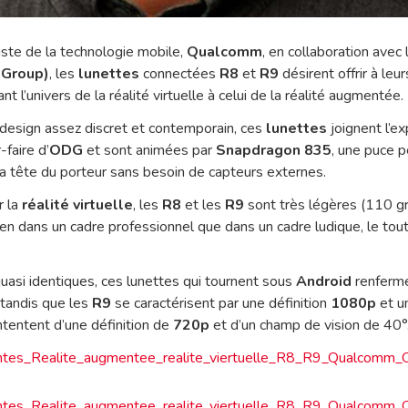
iste de la technologie mobile,
Qualcomm
, en collaboration avec
 Group)
, les
lunettes
connectées
R8
et
R9
désirent offrir à leu
nt l’univers de la réalité virtuelle à celui de la réalité augmentée.
n design assez discret et contemporain, ces
lunettes
joignent l’e
-faire d’
ODG
et sont animées par
Snapdragon 835
, une puce 
 tête du porteur sans besoin de capteurs externes.
r la
réalité virtuelle
, les
R8
et les
R9
sont très légères (110 
bien dans un cadre professionnel que dans un cadre ludique, le tou
quasi identiques, ces lunettes qui tournent sous
Android
renferm
, tandis que les
R9
se caractérisent par une définition
1080p
et u
tentent d’une définition de
720p
et d’un champ de vision de 40°