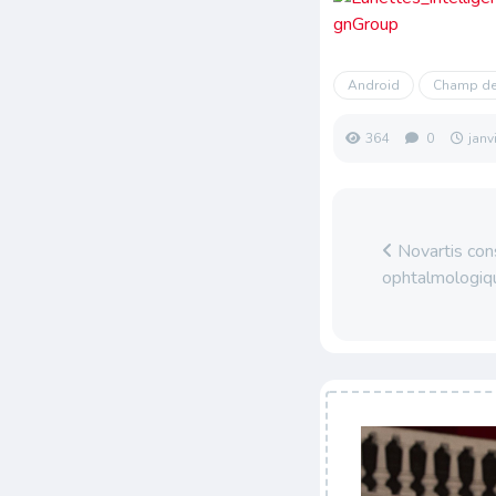
Android
Champ de
364
0
janv
Novartis cons
ophtalmologiq