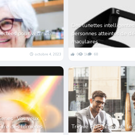
Des lunettes intelligentes
ectées pour venir en
personnes atteintes de d
maculaires
octobre 4, 2023
0
1k
68
Series : Vos yeux
pure des lumières
Trylive POP réinvente le 