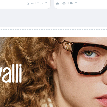
avril 25, 2023
0
3k
718