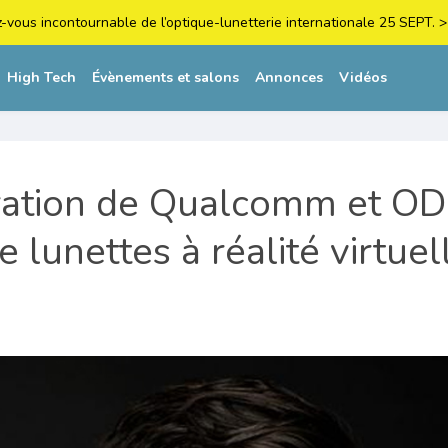
z-vous incontournable de l’optique-lunetterie internationale 25 SEPT
High Tech
Évènements et salons
Annonces
Vidéos
ration de Qualcomm et O
e lunettes à réalité virtuel