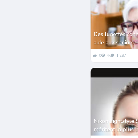
Des lunettes conn
aide aux seniors
0
4k
1 287
Nikon Lightstyle 
méritent la plus 