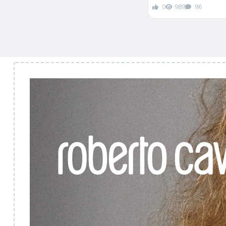
0
989
96