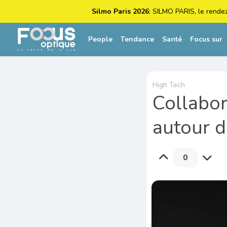
Silmo Paris 2026
: SILMO PARIS, le rende
People
Tendance
Santé
Focus sur
High Tech
Collabo
autour d
0