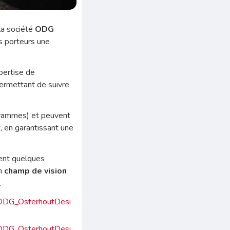
 la société
ODG
rs porteurs une
xpertise de
permettant de suivre
grammes) et peuvent
t, en garantissant une
ent quelques
n
champ de vision
.