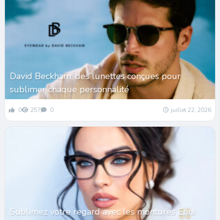
David Beckham, des lunettes conçues pour
sublimer chaque personnalité
0
257
0
juillet 22, 2026
Sublimez votre regard avec les montures Enni