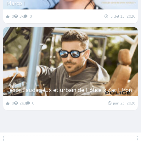
Marco !
0
3k
0
juillet 15, 2026
L’esprit audacieux et urbain de Police x Zac Efron
0
263
0
juin 25, 2026