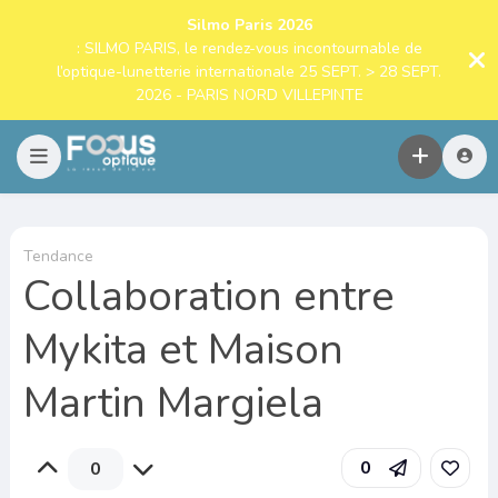
Silmo Paris 2026
: SILMO PARIS, le rendez-vous incontournable de
l’optique-lunetterie internationale 25 SEPT. > 28 SEPT.
2026 - PARIS NORD VILLEPINTE
Tendance
Collaboration entre
Mykita et Maison
Martin Margiela
0
0