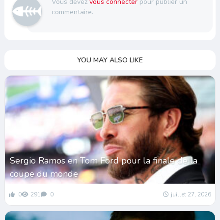
Vous devez
vous connecter
pour publier un
commentaire.
YOU MAY ALSO LIKE
Sergio Ramos en Tom Ford pour la finale de la
coupe du monde
0
291
0
juillet 27, 2026