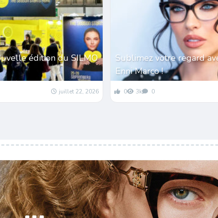
ouvelle édition du SILMO
Sublimez votre regard av
Enni Marco !
juillet 22, 2026
0
3k
0