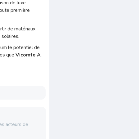
aison de luxe
toute première
rtir de matériaux
solaires.
um le potentiel de
lles que
Vicomte A
,
es acteurs de