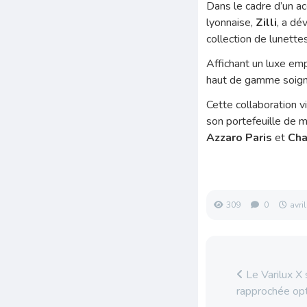
Dans le cadre d’un ac
lyonnaise,
Zilli
, a dé
collection de lunette
Affichant un luxe emp
haut de gamme soign
Cette collaboration v
son portefeuille de 
Azzaro Paris
et
Cha
309
0
avri
Le Varilux X 
rapprochée op