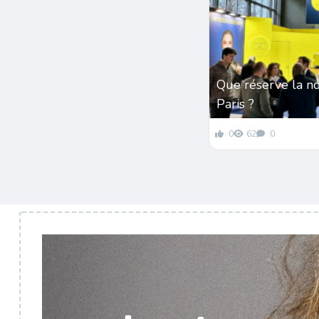
Que réserve la n
Paris ?
0
62
0