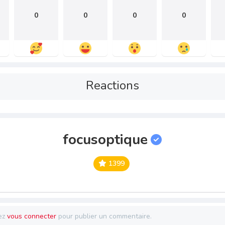
0
0
0
0
Reactions
focusoptique
1399
ez
vous connecter
pour publier un commentaire.