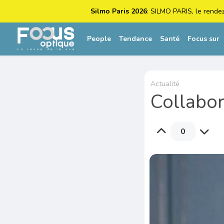
Silmo Paris 2026
: SILMO PARIS, le rende
People
Tendance
Santé
Focus sur
Actualité
Collabora
0