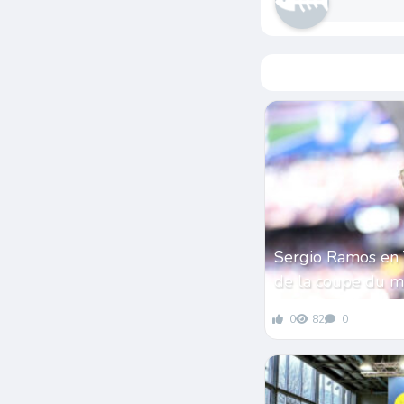
Sergio Ramos en 
de la coupe du 
0
82
0