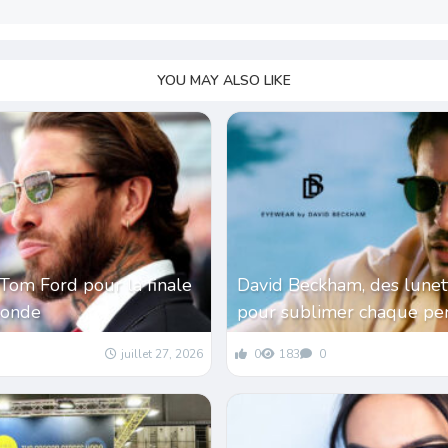
YOU MAY ALSO LIKE
Tom Ford pour la finale
David Beckham, des lunet
monde
pour sublimer chaque per
juillet 27, 2026
0
183
0