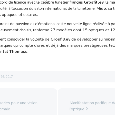
cord de licence avec le célèbre lunetier français
Grosfilley
, la m
voilé, à l’occasion du salon international de la lunetterie,
Mido
, sa 
s optiques et solaires.
reint de passion et d’émotions, cette nouvelle ligne réalisée à pa
eusement choisis, renferme 27 modèles dont 15 optiques et 12 
ient consolider la volonté de
Grosfilley
de développer au maxim
marques qui compte d’ores et déjà des marques prestigieuses te
ntal Thomass
.
l 26, 2017
series pour une vision
Manifestation pacifique d
timale
l’optique