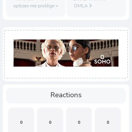
opticien me protège »
DMLA
Reactions
0
0
0
0