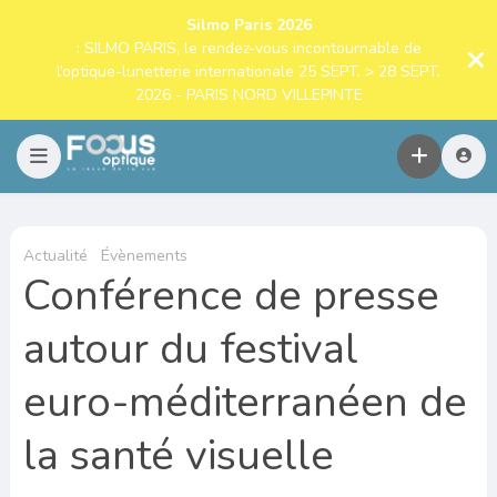
Silmo Paris 2026
: SILMO PARIS, le rendez-vous incontournable de
l’optique-lunetterie internationale 25 SEPT. > 28 SEPT.
2026 - PARIS NORD VILLEPINTE
Actualité
Évènements
Conférence de presse
autour du festival
euro-méditerranéen de
la santé visuelle