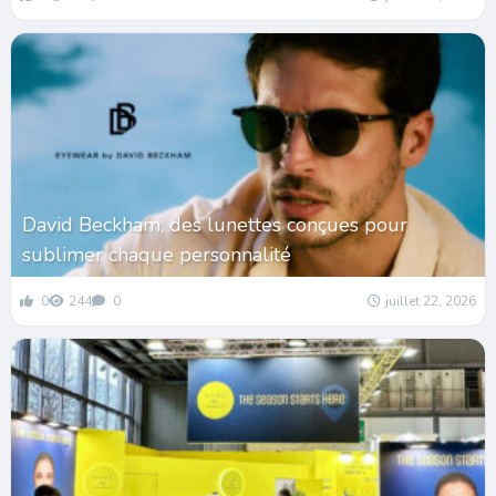
David Beckham, des lunettes conçues pour
sublimer chaque personnalité
0
244
0
juillet 22, 2026