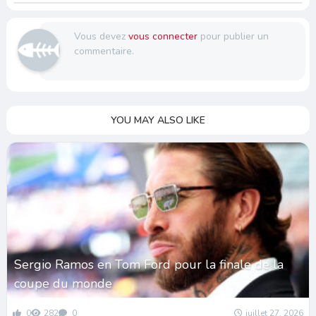
Vous devez
vous connecter
pour publier un
commentaire.
YOU MAY ALSO LIKE
Sergio Ramos en Tom Ford pour la finale de la
coupe du monde
0
282
0
juillet 27, 2026