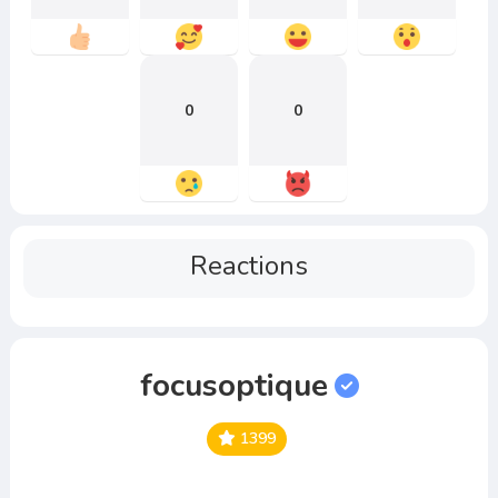
0
0
Reactions
focusoptique
1399