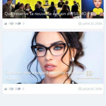
Que réserve la nouvelle édition du SILMO Paris ?
0
96
0
juillet 22, 2026
Sublimez votre regard avec les montures Enni
Marco !
0
3k
0
juillet 15, 2026