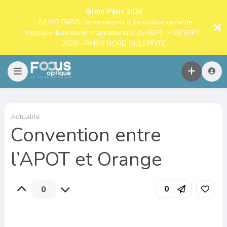
Silmo Paris 2026
: SILMO PARIS, le rendez-vous incontournable de
l’optique-lunetterie internationale 25 SEPT. > 28 SEPT.
2026 - PARIS NORD VILLEPINTE
Actualité
Convention entre
l’APOT et Orange
0
0