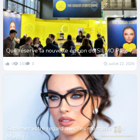
Que réserve la nouvelle édition du SILMO Paris ?
0
103
0
juillet 22, 2026
Sublimez votre regard avec les montures Enni
Marco !