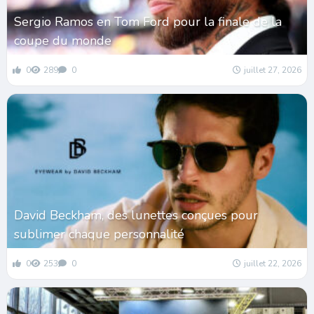
Sergio Ramos en Tom Ford pour la finale de la
coupe du monde
0
289
0
juillet 27, 2026
David Beckham, des lunettes conçues pour
sublimer chaque personnalité
0
253
0
juillet 22, 2026