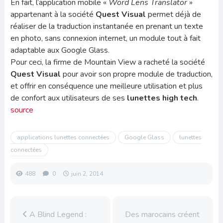
En fait, l’application mobile «
Word Lens Translator
»
appartenant à la société
Quest Visual
permet déjà de
réaliser de la traduction instantanée en prenant un texte
en photo, sans connexion internet, un module tout à fait
adaptable aux Google Glass.
Pour ceci, la firme de Mountain View a racheté la société
Quest Visual
pour avoir son propre module de traduction,
et offrir en conséquence une meilleure utilisation et plus
de confort aux utilisateurs de ses
lunettes high tech
.
source
applications lunettes connectées
Google Glass
lunettes
connectées
488
0
juin 2, 2014
A Blind Legend :
Des marocains créent