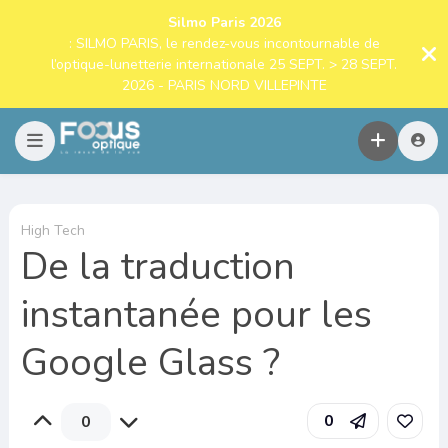
Silmo Paris 2026
: SILMO PARIS, le rendez-vous incontournable de
l’optique-lunetterie internationale 25 SEPT. > 28 SEPT.
2026 - PARIS NORD VILLEPINTE
High Tech
De la traduction
instantanée pour les
Google Glass ?
0
0