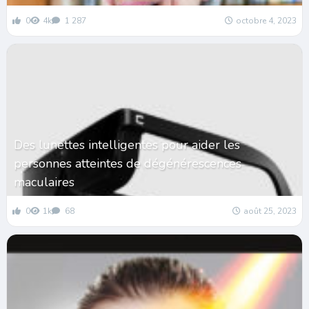
0
4k
1 287
octobre 4, 2023
Des lunettes intelligentes pour aider les
personnes atteintes de dégénérescences
maculaires
0
1k
68
août 25, 2023