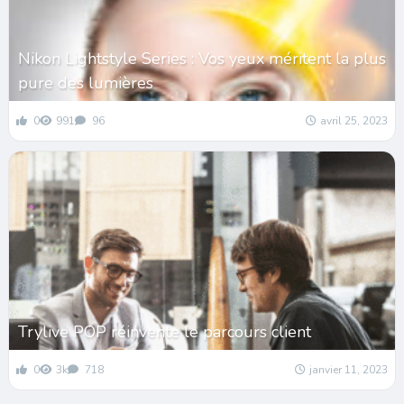
Nikon Lightstyle Series : Vos yeux méritent la plus
pure des lumières
0
991
96
avril 25, 2023
Trylive POP réinvente le parcours client
0
3k
718
janvier 11, 2023