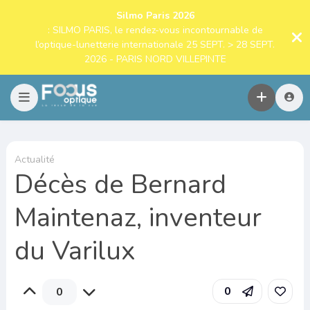
Silmo Paris 2026
: SILMO PARIS, le rendez-vous incontournable de
l’optique-lunetterie internationale 25 SEPT. > 28 SEPT.
2026 - PARIS NORD VILLEPINTE
Actualité
Décès de Bernard
Maintenaz, inventeur
du Varilux
0
0