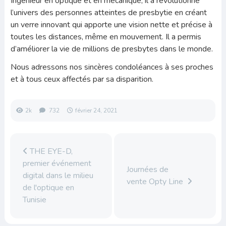
Ingénieur en optique et en mécanique, il a révolutionné
l’univers des personnes atteintes de presbytie en créant
un verre innovant qui apporte une vision nette et précise à
toutes les distances, même en mouvement.
Il a permis
d’améliorer la vie de millions de presbytes dans le monde.
Nous adressons nos sincères condoléances à ses proches
et à tous ceux affectés par sa disparition.
2k
732
février 24, 2021
THE EYE-D,
premier événement
Journées de
digital dans le milieu
vente Opty Line
de l'optique en
Tunisie