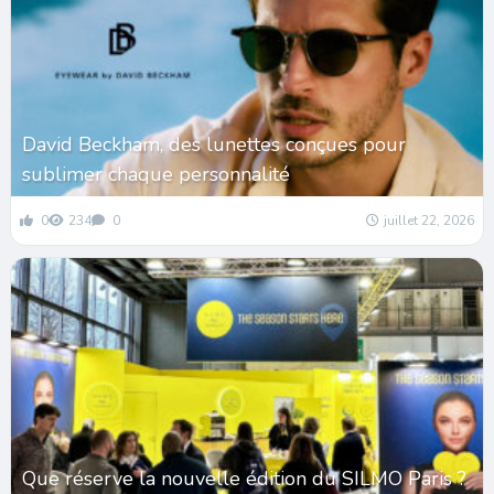
David Beckham, des lunettes conçues pour
sublimer chaque personnalité
0
234
0
juillet 22, 2026
Que réserve la nouvelle édition du SILMO Paris ?