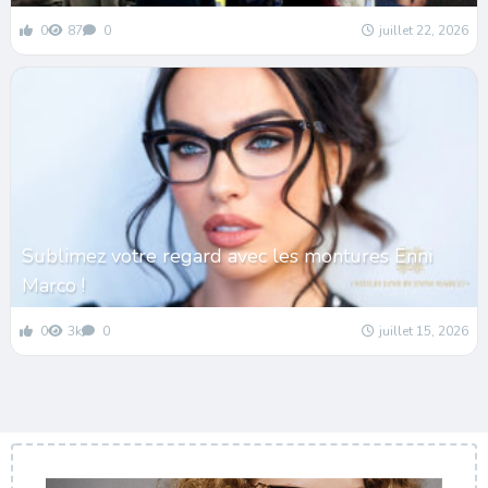
0
87
0
juillet 22, 2026
Sublimez votre regard avec les montures Enni
Marco !
0
3k
0
juillet 15, 2026