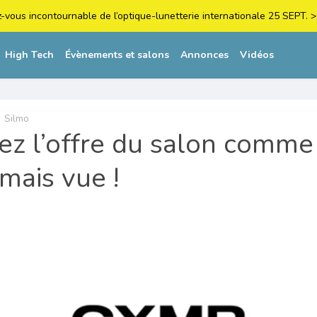
z-vous incontournable de l’optique-lunetterie internationale 25 SEPT
High Tech
Évènements et salons
Annonces
Vidéos
Silmo
ez l’offre du salon comme
amais vue !