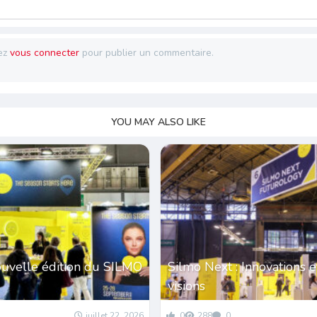
ez
vous connecter
pour publier un commentaire.
YOU MAY ALSO LIKE
ouvelle édition du SILMO
Silmo Next : Innovations 
visions
juillet 22, 2026
0
288
0