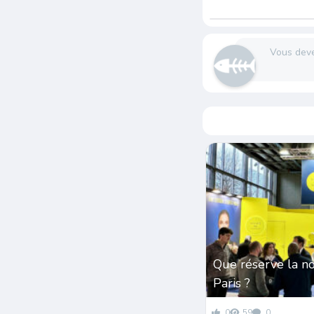
Vous dev
Que réserve la n
Paris ?
0
59
0