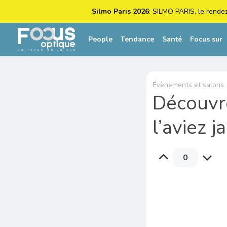
Silmo Paris 2026
: SILMO PARIS, le rende
People
Tendance
Santé
Focus sur
Évènements et salons
Découvr
l’aviez j
0