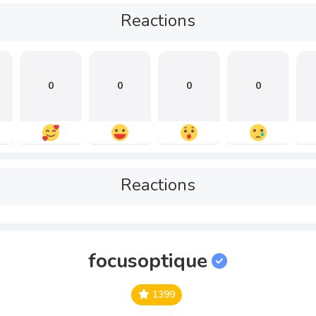
Reactions
0
0
0
0
Reactions
focusoptique
1399