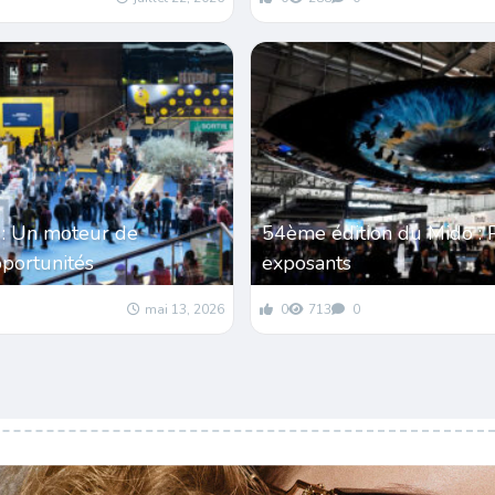
 : Un moteur de
54ème édition du Mido : P
pportunités
exposants
mai 13, 2026
0
713
0