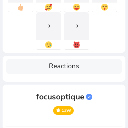
0
0
Reactions
focusoptique
1399