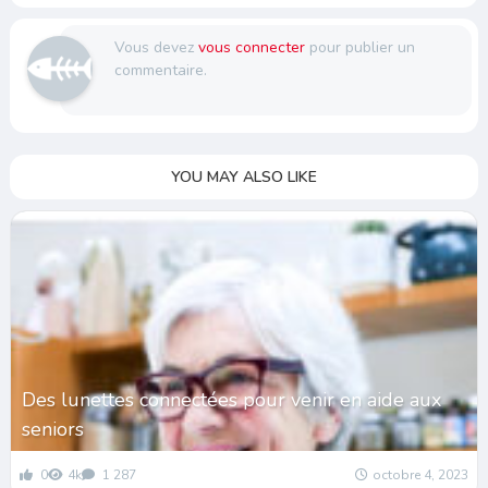
Vous devez
vous connecter
pour publier un
commentaire.
YOU MAY ALSO LIKE
Des lunettes connectées pour venir en aide aux
seniors
0
4k
1 287
octobre 4, 2023