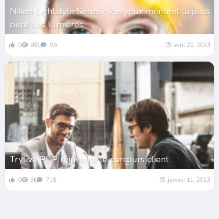
Nikon Lightstyle Series : Vos yeux méritent la plus
pure des lumières
0
991
96
avril 25, 2023
Trylive POP réinvente le parcours client
0
3k
718
janvier 11, 2023