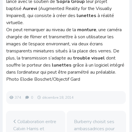
lancé avec le soutien de
Sopra Group
leur projet
baptisé
Aurevi
(Augmented Reality for the Visually
Impaired), qui consiste à créer des
lunettes
à réalité
virtuelle.
On peut remarquer au niveau de la
monture
, une caméra
chargée de filmer et transmettre à son utilisateur les
images de l’espace environnant, via deux écrans
transparents miniatures situés à la place des verres. De
plus, la transmission s’adapte au
trouble visuel
dont
souffre le porteur des
lunettes
grâce à un logiciel intégré
dans l’ordinateur qui peut être paramétré au préalable.
Photo Elodie Boschet/Objectif Gard
374
0
décembre 18, 2014
Collaboration entre
Burberry choisit ses
Calvin Harris et
ambassadrices pour