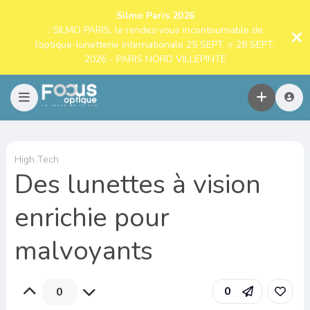
Silmo Paris 2026
: SILMO PARIS, le rendez-vous incontournable de
l’optique-lunetterie internationale 25 SEPT. > 28 SEPT.
2026 - PARIS NORD VILLEPINTE
High Tech
Des lunettes à vision
enrichie pour
malvoyants
0
0