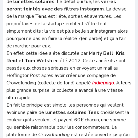
de
lunettes solaires
. Le détail qui tue, les
verres
seront teintés avec des filtres Instagram
. La devise
de la marque
Tens
est : été, sorties et aventures. Les
propriétaires de la startup semblent s’être tout
simplement dits : la vie est plus belle sur Instagram alors
pourquoi ne pas en faire la réalité ?(en partie) et ça a l’air
de marcher pour eux.
En effet, cette idée a été discutée par
Marty Bell, Kris
Reid et Tom Welsh
en été 2012. Cette année ils sont
passés aux choses sérieuses en envoyant un mail au
HoffingtonPost après avoir créer une compagne de
Crowdfunding (collecte de fond) appelé
Indiegogo
. A leurs
plus grande surprise, la collecte a avancé à une vitesse
ultra rapide.
En fait le principe est simple, les personnes qui veulent
avoir une paire de
lunettes solaires Tens
choisissent la
couleur qu’ils veulent et payent 60£ chacun, une somme
qui semble raisonnable pour les consommateurs. La
plateforme de
C
rowdfunding
est restée ouverte jusqu’au