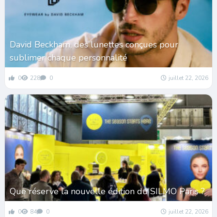
David Beckham, des lunettes conçues pour
sublimer chaque personnalité
0
228
0
juillet 22, 2026
Que réserve la nouvelle édition du SILMO Paris ?
0
84
0
juillet 22, 2026