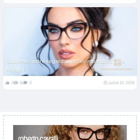
Sublimez votre regard avec les montures Enni
Marco !
0
3k
0
juillet 15, 2026