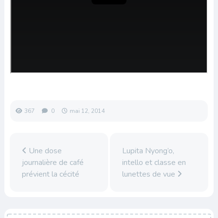
367
0
mai 12, 2014
Une dose
Lupita Nyong’o,
journalière de café
intello et classe en
prévient la cécité
lunettes de vue