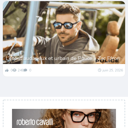
L’esprit audacieux et urbain de Police x Zac Efron
0
248
0
juin 25, 2026