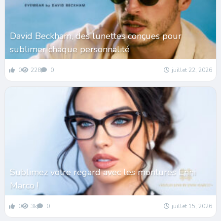
David Beckham, des lunettes conçues pour
sublimer chaque personnalité
0
228
0
juillet 22, 2026
Sublimez votre regard avec les montures Enni
Marco !
0
3k
0
juillet 15, 2026