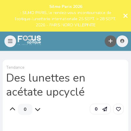
Silmo Paris 2026
: SILMO PARIS, le rendez-vous incontournable de
l’optique-lunetterie internationale 25 SEPT. > 28 SEPT.
2026 - PARIS NORD VILLEPINTE
Tendance
Des lunettes en
acétate upcyclé
0
0