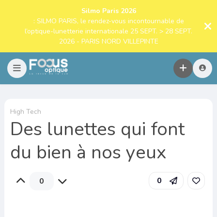
Silmo Paris 2026
: SILMO PARIS, le rendez-vous incontournable de
l’optique-lunetterie internationale 25 SEPT. > 28 SEPT.
2026 - PARIS NORD VILLEPINTE
High Tech
Des lunettes qui font
du bien à nos yeux
0
0