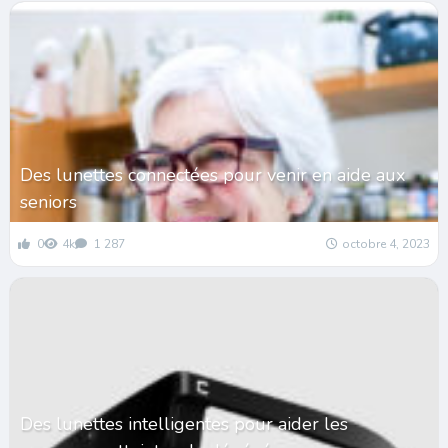
Des lunettes connectées pour venir en aide aux
seniors
0
4k
1 287
octobre 4, 2023
Des lunettes intelligentes pour aider les