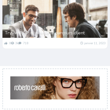
Trylive POP réinvente le parcours client
0
3k
718
janvier 11, 2023