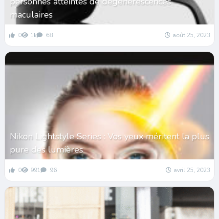
personnes atteintes de dégénérescences
maculaires
0
1k
68
août 25, 2023
Nikon Lightstyle Series : Vos yeux méritent la plus
pure des lumières
0
991
96
avril 25, 2023