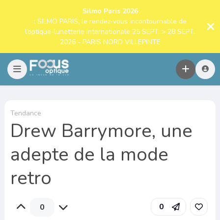
Silmo Paris 2026
: SILMO PARIS, le rendez-vous incontournable de
l’optique-lunetterie internationale 25 SEPT. > 28 SEPT.
2026 - PARIS NORD VILLEPINTE
Tendance
Drew Barrymore, une
adepte de la mode
retro
0
0