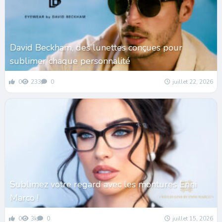
David Beckham, des lunettes conçues pour
sublimer chaque personnalité
0
233
0
juillet 22, 2026
Sublimez votre regard avec les montures Enni
Marco !
0
3k
0
juillet 15, 2026