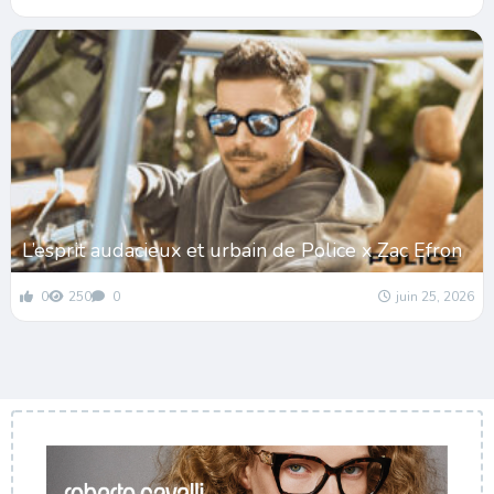
L’esprit audacieux et urbain de Police x Zac Efron
0
250
0
juin 25, 2026