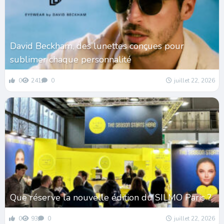
David Beckham, des lunettes conçues pour
sublimer chaque personnalité
0
241
0
juillet 22, 2026
Que réserve la nouvelle édition du SILMO Paris ?
0
93
0
juillet 22, 2026