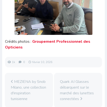
Crédits photos :
Groupement Professionnel des
Opticiens
1k
0
février 10, 2026
MEZIENA by Snob
Quark AI Glasses
Milano, une collection
débarquent sur le
d'inspiration
marché des lunettes
tunisienne
connectées