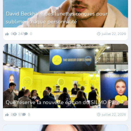
David Beckham, des lunettes conçues pour
sublimer chaque personnalité
0
247
0
juillet 22, 2026
Que réserve la nouvelle édition du SILMO Paris ?
0
97
0
juillet 22, 2026