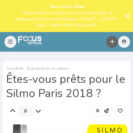
Silmo Paris 2026
: SILMO PARIS, le rendez-vous incontournable de
l’optique-lunetterie internationale 25 SEPT. > 28 SEPT.
2026 - PARIS NORD VILLEPINTE
Actualité
Évènements et salons
Êtes-vous prêts pour le
Silmo Paris 2018 ?
0
0