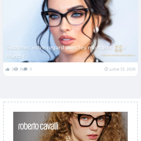
Sublimez votre regard avec les montures Enni
Marco !
0
3k
0
juillet 15, 2026