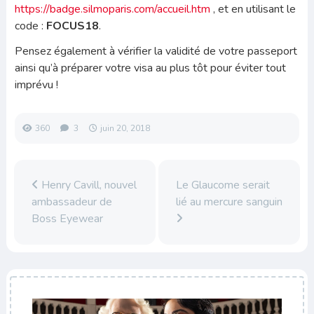
https://badge.silmoparis.com/accueil.htm
, et en utilisant le
code :
FOCUS18
.
Pensez également à vérifier la validité de votre passeport
ainsi qu’à préparer votre visa au plus tôt pour éviter tout
imprévu !
360
3
juin 20, 2018
Henry Cavill, nouvel
Le Glaucome serait
ambassadeur de
lié au mercure sanguin
Boss Eyewear