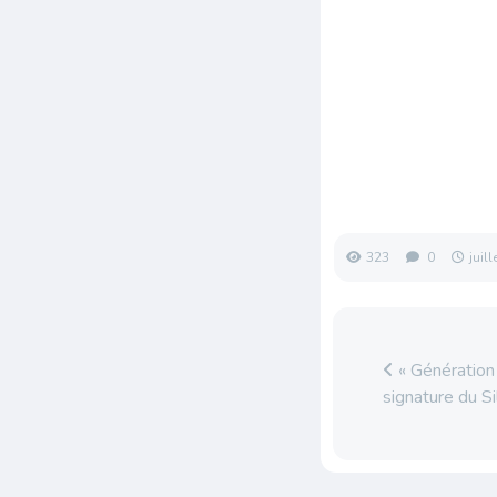
323
0
juil
« Génération 
signature du S