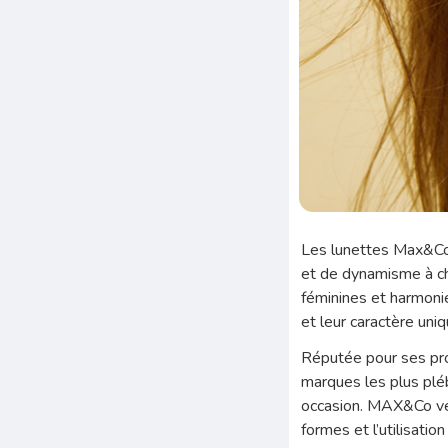
Les lunettes Max&Co a
et de dynamisme à cha
féminines et harmoni
et leur caractère uniq
Réputée pour ses pro
marques les plus plé
occasion. MAX&Co veu
formes et l’utilisati