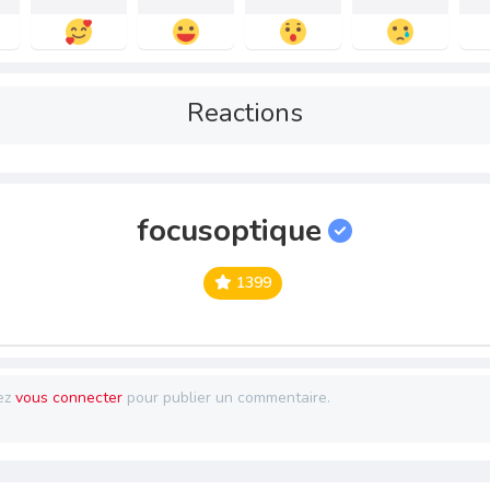
Reactions
focusoptique
1399
ez
vous connecter
pour publier un commentaire.