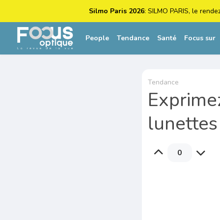
Silmo Paris 2026
: SILMO PARIS, le rende
People
Tendance
Santé
Focus sur
Tendance
Exprimez
lunette
0