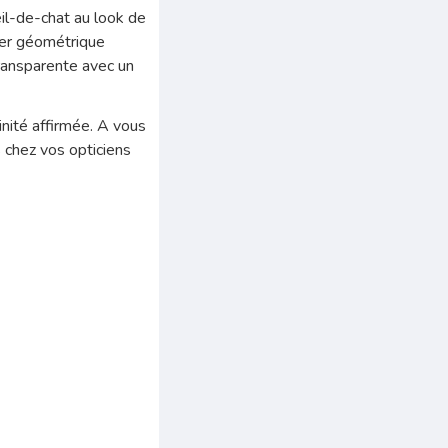
il-de-chat au look de
lier géométrique
transparente avec un
inité affirmée. A vous
 chez vos opticiens