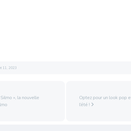
let 11, 2023
Silmo », la nouvelle
Optez pour un look pop e
ilmo
l’été !