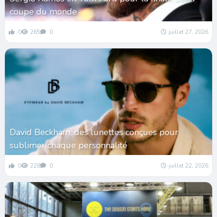
coupe du monde
0
265
0
juillet 27, 2026
David Beckham, des lunettes conçues pour
sublimer chaque personnalité
0
228
0
juillet 22, 2026