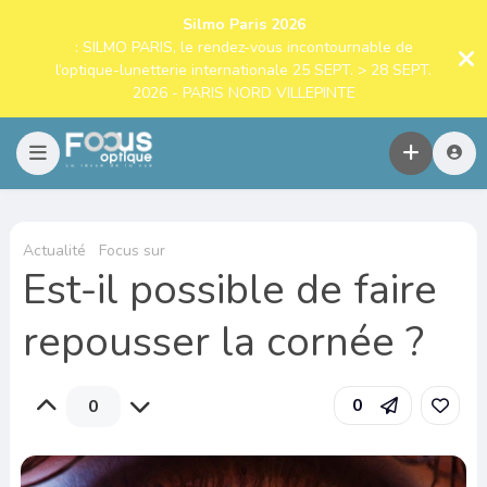
Silmo Paris 2026
: SILMO PARIS, le rendez-vous incontournable de
l’optique-lunetterie internationale 25 SEPT. > 28 SEPT.
2026 - PARIS NORD VILLEPINTE
Actualité
Focus sur
Est-il possible de faire
repousser la cornée ?
0
0