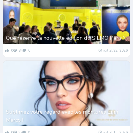
Que réserve la nouvelle édition du SILMO Paris ?
0
84
0
juillet 22, 2026
Sublimez votre regard avec les montures Enni
Marco !
0
3k
0
juillet 15, 2026