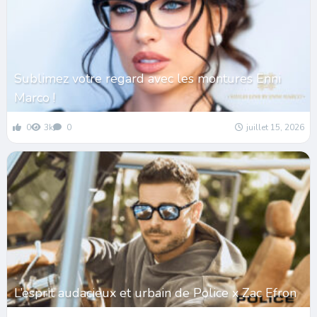
Sublimez votre regard avec les montures Enni
Marco !
0
3k
0
juillet 15, 2026
L’esprit audacieux et urbain de Police x Zac Efron