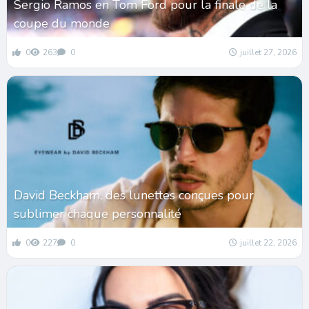
Sergio Ramos en Tom Ford pour la finale de la
coupe du monde
0
263
0
juillet 27, 2026
David Beckham, des lunettes conçues pour
sublimer chaque personnalité
0
227
0
juillet 22, 2026