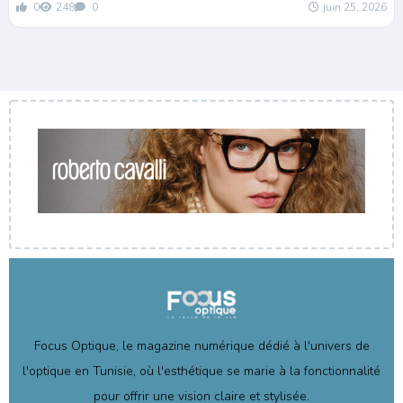
0
248
0
juin 25, 2026
Focus Optique, le magazine numérique dédié à l'univers de
l'optique en Tunisie, où l'esthétique se marie à la fonctionnalité
pour offrir une vision claire et stylisée.