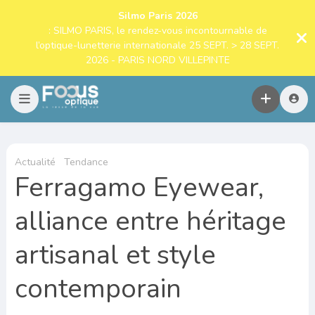
Silmo Paris 2026
: SILMO PARIS, le rendez-vous incontournable de
l’optique-lunetterie internationale 25 SEPT. > 28 SEPT.
2026 - PARIS NORD VILLEPINTE
Actualité
Tendance
Ferragamo Eyewear,
alliance entre héritage
artisanal et style
contemporain