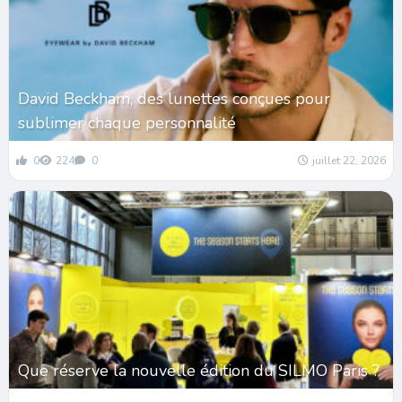
David Beckham, des lunettes conçues pour
sublimer chaque personnalité
0
224
0
juillet 22, 2026
Que réserve la nouvelle édition du SILMO Paris ?