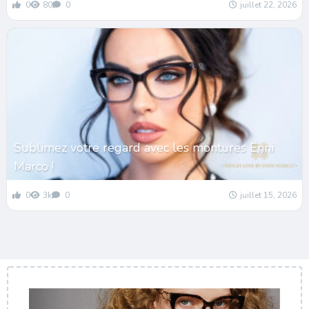
0
80
0
juillet 22, 2026
Sublimez votre regard avec les montures Enni
Marco !
0
3k
0
juillet 15, 2026