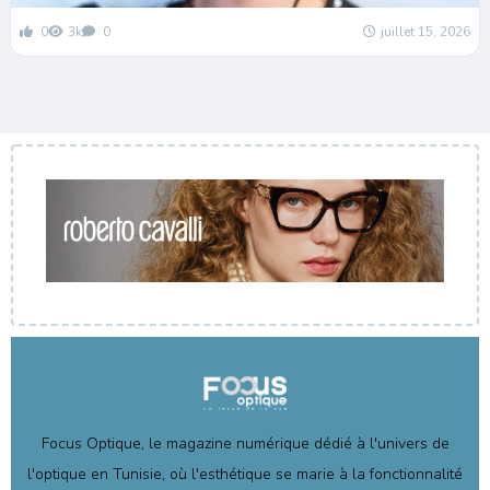
0
3k
0
juillet 15, 2026
Focus Optique, le magazine numérique dédié à l'univers de
l'optique en Tunisie, où l'esthétique se marie à la fonctionnalité