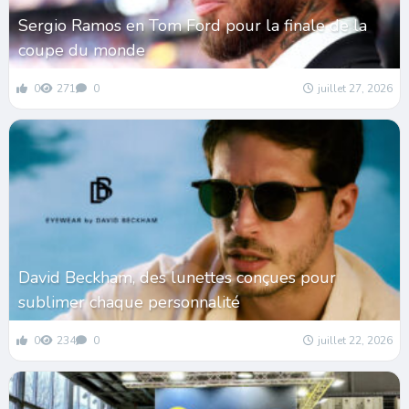
Sergio Ramos en Tom Ford pour la finale de la
coupe du monde
0
271
0
juillet 27, 2026
David Beckham, des lunettes conçues pour
sublimer chaque personnalité
0
234
0
juillet 22, 2026