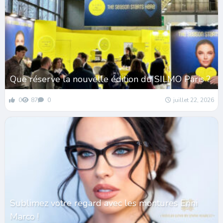
Que réserve la nouvelle édition du SILMO Paris ?
0
87
0
juillet 22, 2026
Sublimez votre regard avec les montures Enni
Marco !