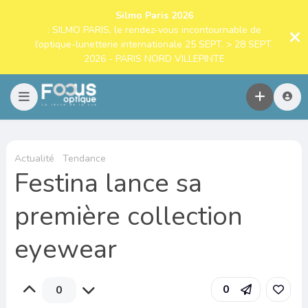
Silmo Paris 2026
: SILMO PARIS, le rendez-vous incontournable de
l’optique-lunetterie internationale 25 SEPT. > 28 SEPT.
2026 - PARIS NORD VILLEPINTE
Actualité
Tendance
Festina lance sa
première collection
eyewear
0
0