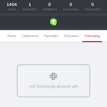
1404
1
0
0
0
POSTS
FAVORITES
COMMENTS
FOLLOWING
FOLLOWERS
Posts
Collections
Favorites
Followers
Following
not following anyone yet