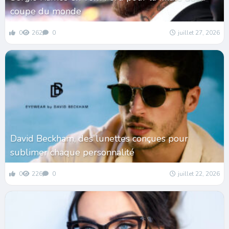
coupe du monde
0
262
0
juillet 27, 2026
David Beckham, des lunettes conçues pour
sublimer chaque personnalité
0
226
0
juillet 22, 2026