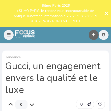
Silmo Paris 2026
: SILMO PARIS, le rendez-vous incontournable de
l’optique-lunetterie internationale 25 SEPT. > 28 SEPT.
2026 - PARIS NORD VILLEPINTE
Tendance
Gucci, un engagement
envers la qualité et le
luxe
0
0