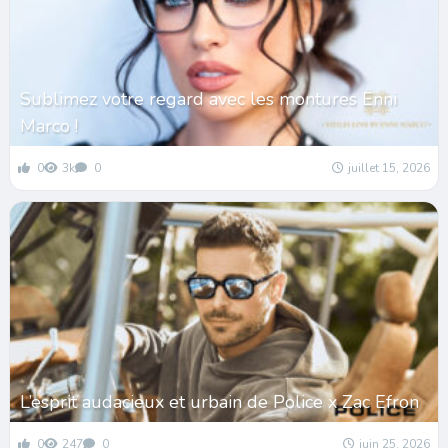
Sublimez votre regard avec les montures Enni
Marco !
0
3k
0
juillet 15, 2026
L’esprit audacieux et urbain de Police x Zac Efron
0
247
0
juin 25, 2026