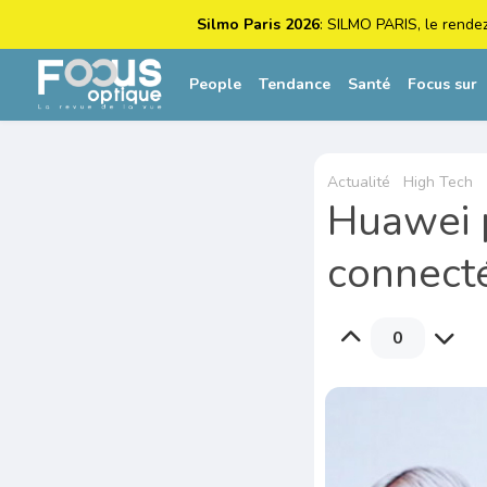
Silmo Paris 2026
: SILMO PARIS, le rende
People
Tendance
Santé
Focus sur
Actualité
High Tech
Huawei p
connect
0