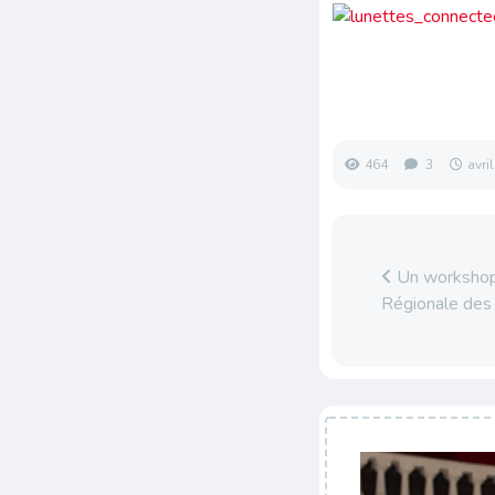
464
3
avri
Un workshop 
Régionale des 