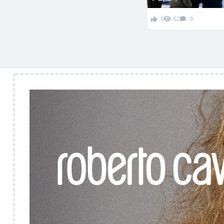
0
62
0