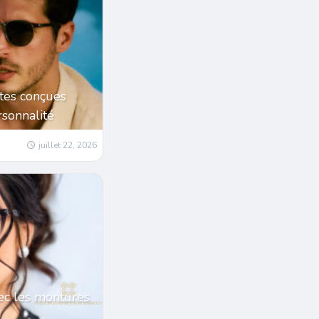
tes conçues
sonnalité
juillet 22, 2026
ec les montures