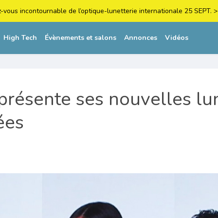
z-vous incontournable de l’optique-lunetterie internationale 25 SEPT
High Tech
Évènements et salons
Annonces
Vidéos
résente ses nouvelles lu
ées