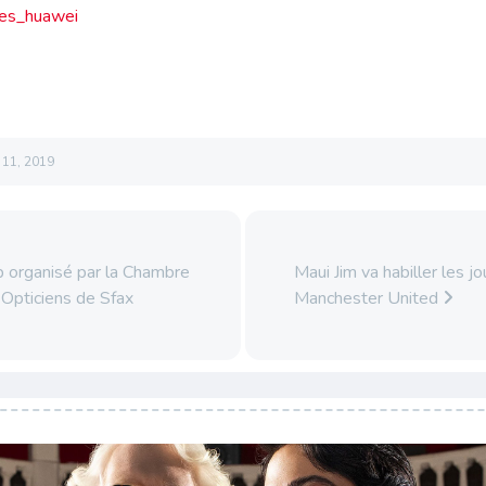
l 11, 2019
organisé par la Chambre
Maui Jim va habiller les j
Opticiens de Sfax
Manchester United