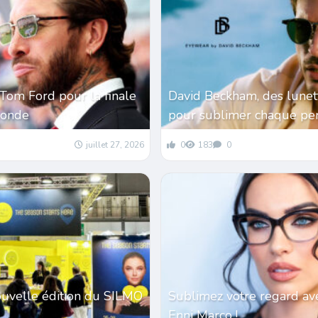
Tom Ford pour la finale
David Beckham, des lunet
monde
pour sublimer chaque per
juillet 27, 2026
0
183
0
ouvelle édition du SILMO
Sublimez votre regard av
Enni Marco !