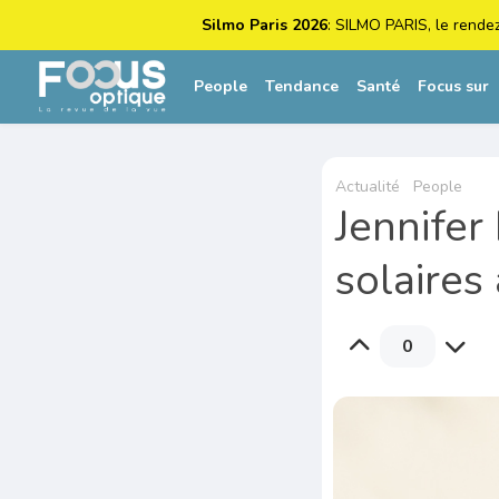
Silmo Paris 2026
: SILMO PARIS, le rende
People
Tendance
Santé
Focus sur
Actualité
People
Jennifer
solaires
0