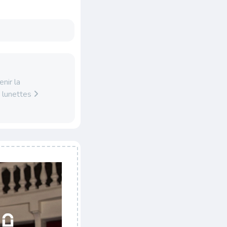
nir la
s lunettes