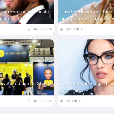
Tom Ford pour la finale
David Beckham, des lunet
monde
pour sublimer chaque per
juillet 27, 2026
0
183
0
ouvelle édition du SILMO
Sublimez votre regard av
Enni Marco !
juillet 22, 2026
0
3k
0