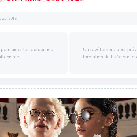
s 25, 2019
 pour aider les personnes
Un revêtement pour préve
altonisme
formation de buée sur le