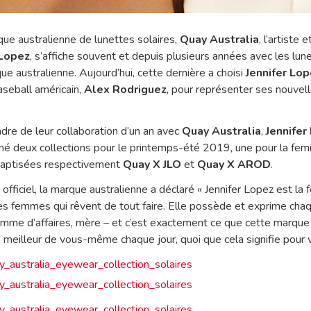
que australienne de lunettes solaires,
Quay Australia
, l’artiste 
 Lopez
, s’affiche souvent et depuis plusieurs années avec les lu
e australienne. Aujourd’hui, cette dernière a choisi
Jennifer Lo
baseball américain,
Alex Rodriguez
, pour représenter ses nouvell
adre de leur collaboration d’un an avec
Quay Australia
,
Jennifer
né deux collections pour le printemps-été 2019, une pour la fe
 baptisées respectivement
Quay X JLO
et
Quay X AROD
.
ficiel, la marque australienne a déclaré « Jennifer Lopez est la f
les femmes qui rêvent de tout faire. Elle possède et exprime chaq
mme d’affaires, mère – et c’est exactement ce que cette marque
 meilleur de vous-même chaque jour, quoi que cela signifie pour v