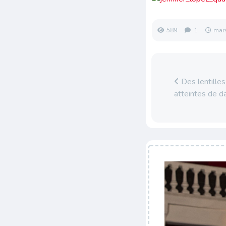
589
1
mar
Des lentilles
atteintes de d