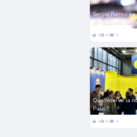
Sergio Ramos en 
de la coupe du 
0
67
0
Que réserve la n
Paris ?
0
62
0