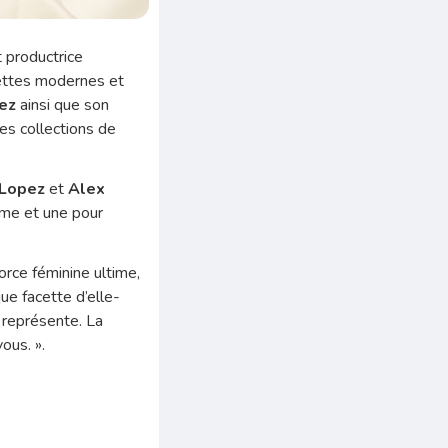
et productrice
nettes modernes et
pez
ainsi que son
es collections de
 Lopez
et
Alex
mme et une pour
orce féminine ultime,
ue facette d’elle-
 représente. La
ous. ».