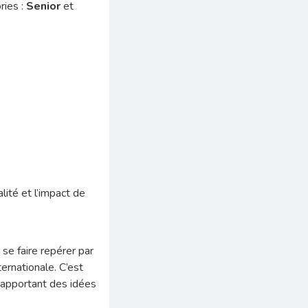
ries :
Senior
et
lité et l’impact de
 se faire repérer par
ternationale. C’est
i apportant des idées