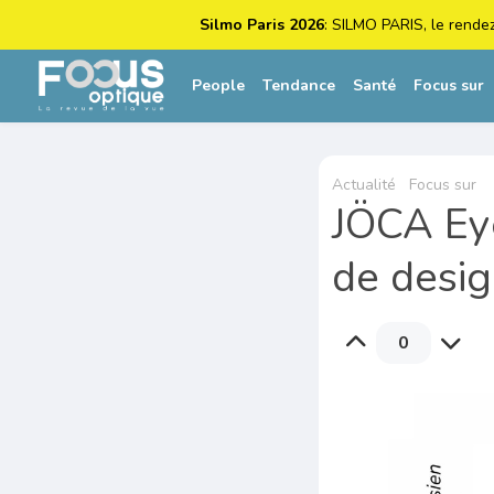
Silmo Paris 2026
: SILMO PARIS, le rende
People
Tendance
Santé
Focus sur
Actualité
Focus sur
JÖCA Ey
de desig
0