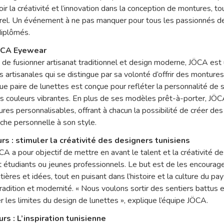
r la créativité et l’innovation dans la conception de montures, to
urel. Un événement à ne pas manquer pour tous les passionnés de 
diplômés.
ÖCA Eyewear
n de fusionner artisanat traditionnel et design moderne, JÖCA es
s artisanales qui se distingue par sa volonté d’offrir des montures
e paire de lunettes est conçue pour refléter la personnalité de 
s couleurs vibrantes. En plus de ses modèles prêt-à-porter, JÖ
s personnalisables, offrant à chacun la possibilité de créer des
uche personnelle à son style.
urs : stimuler la créativité des designers tunisiens
A a pour objectif de mettre en avant le talent et la créativité d
ent étudiants ou jeunes professionnels. Le but est de les encourag
ières et idées, tout en puisant dans l’histoire et la culture du pa
tradition et modernité. « Nous voulons sortir des sentiers battus 
 les limites du design de lunettes », explique l’équipe JÖCA.
s : L’inspiration tunisienne