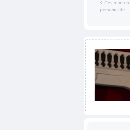
Des montures
personnalité