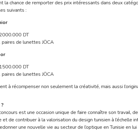
nt la chance de remporter des prix intéressants dans deux catégo
les suivants :
ior
: 2000.000 DT
 2 paires de lunettes JÖCA
ior
: 1500.000 DT
 2 paires de lunettes JÖCA
t à récompenser non seulement la créativité, mais aussi l’origina
 ?
concours est une occasion unique de faire connaître son travail, de
t de contribuer à la valorisation du design tunisien à l’échelle in
edonner une nouvelle vie au secteur de l’optique en Tunisie en lu