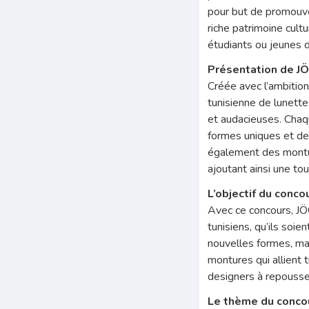
pour but de promouvoi
riche patrimoine cult
étudiants ou jeunes 
Présentation de J
Créée avec l’ambitio
tunisienne de lunette
et audacieuses. Chaqu
formes uniques et de
également des monture
ajoutant ainsi une to
L’objectif du conco
Avec ce concours, JÖC
tunisiens, qu’ils soi
nouvelles formes, mat
montures qui allient 
designers à repousser
Le thème du concour