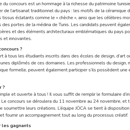
e du concours est un hommage à la richesse du patrimoine tunisie
rer de l’artisanat traditionnel du pays : les motifs de la céramique 
es tissus éclatants comme le « chèche », ainsi que les célèbres 
s des portes de la médina de Tunis. Les candidats peuvent égale
bères et des éléments architecturaux emblématiques du pays po
 et innovantes.
 concours ?
t à tous les étudiants inscrits dans des écoles de design, d’art o
 jeunes diplômés de ces domaines. Les professionnels du design, 
que formelle, peuvent également participer s’ils possèdent une 
r ?
imple et ouverte à tous ! Il vous suffit de remplir le formulaire d’i
us. Le concours se déroulera du 11 novembre au 24 novembre, et t
de soumettre leurs créations. L’équipe JÖCA se tient à dispositio
 et fournir un accompagnement tout au long du processus créatif.
 les gagnants