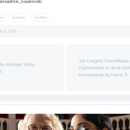
rie
Eyewear
lunettes
let 21, 2016
1er Congrès Scientifique
u colloque Silmo
l’Optométrie et de la Con
6
International du Maroc