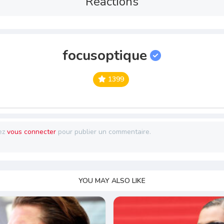
Reactions
focusoptique
1399
ez
vous connecter
pour publier un commentaire.
YOU MAY ALSO LIKE