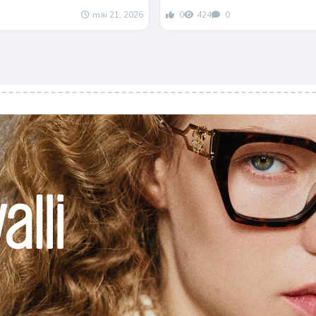
mai 21, 2026
0
424
0