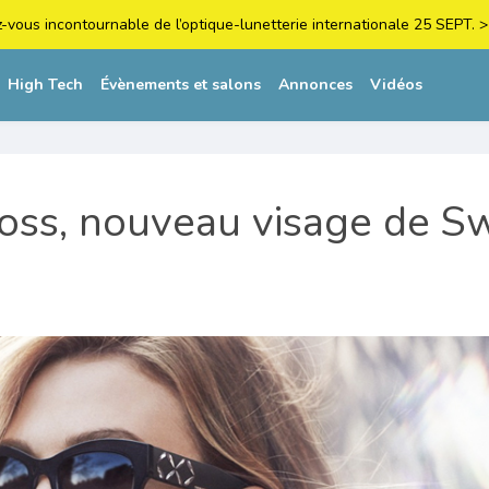
z-vous incontournable de l’optique-lunetterie internationale 25 SEPT
High Tech
Évènements et salons
Annonces
Vidéos
loss, nouveau visage de S