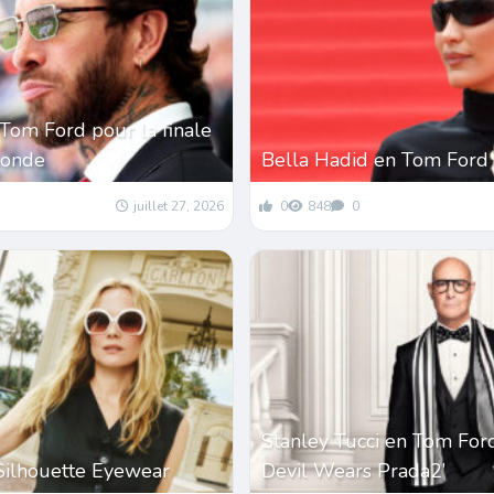
Tom Ford pour la finale
monde
Bella Hadid en Tom Ford
juillet 27, 2026
0
848
0
Stanley Tucci en Tom For
Silhouette Eyewear
Devil Wears Prada2’