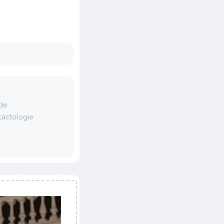
 de
tactologie