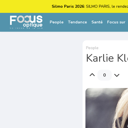
Silmo Paris 2026
: SILMO PARIS, le rende
People
Tendance
Santé
Focus sur
People
Karlie K
0