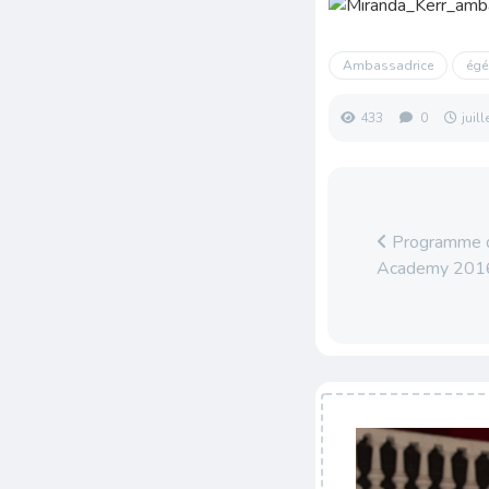
Ambassadrice
égé
433
0
juil
Programme d
Academy 201