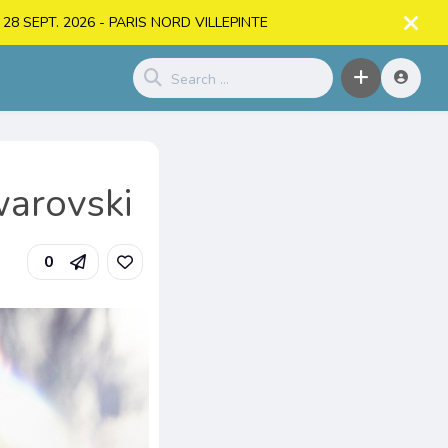
. > 28 SEPT. 2026 - PARIS NORD VILLEPINTE
warovski
0