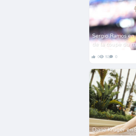
Sergio Ramos en 
de la coupe du 
0
92
0
Diane Kruger en 