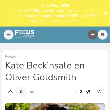
Silmo Paris 2026
: SILMO PARIS, le rendez-vous incontournable de
l’optique-lunetterie internationale 25 SEPT. > 28 SEPT.
2026 - PARIS NORD VILLEPINTE
People
Kate Beckinsale en
Oliver Goldsmith
0
0