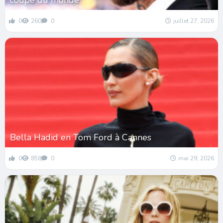
coupe du monde
0
260
0
juillet 27, 2026
Bella Hadid en Tom Ford à Cannes
0
858
0
mai 29, 2026