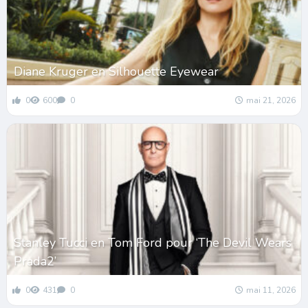
Diane Kruger en Silhouette Eyewear
0
600
0
mai 21, 2026
Stanley Tucci en Tom Ford pour ‘The Devil Wears
Prada2’
0
431
0
mai 11, 2026