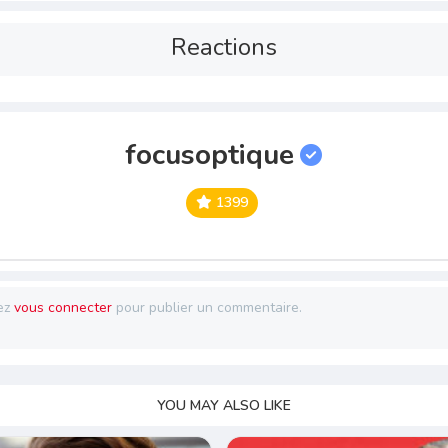
Reactions
focusoptique
1399
ez
vous connecter
pour publier un commentaire.
YOU MAY ALSO LIKE