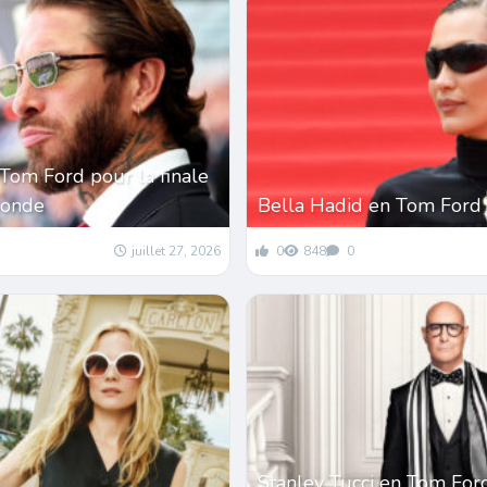
Tom Ford pour la finale
monde
Bella Hadid en Tom Ford
juillet 27, 2026
0
848
0
Stanley Tucci en Tom For