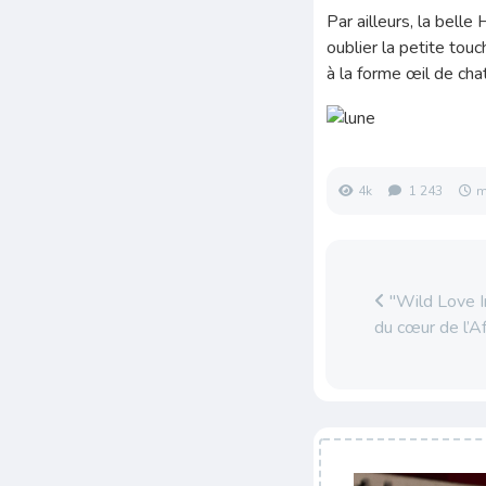
Par ailleurs, la belle
oublier la petite tou
à la forme œil de ch
4k
1 243
m
"Wild Love In
du cœur de l’A