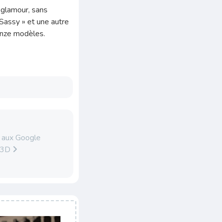
t glamour, sans
 Sassy » et une autre
onze modèles.
 aux Google
on3D