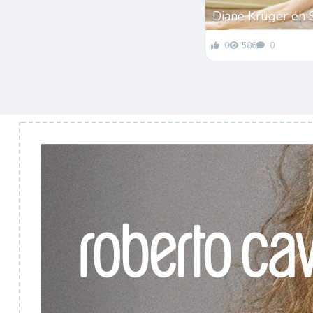
Diane Kruger en 
0
586
0