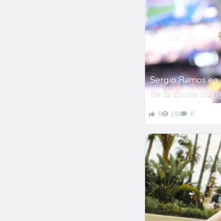
Sergio Ramos en 
de la coupe du 
0
103
0