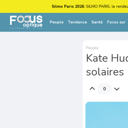
Silmo Paris 2026
: SILMO PARIS, le rende
People
Tendance
Santé
Focus sur
People
Kate Hud
solaires
0