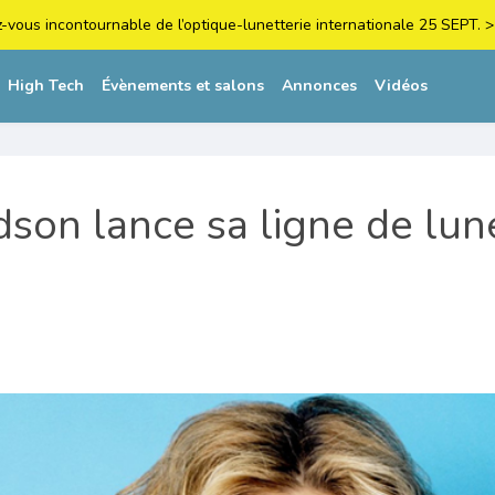
z-vous incontournable de l’optique-lunetterie internationale 25 SEPT
High Tech
Évènements et salons
Annonces
Vidéos
son lance sa ligne de lun