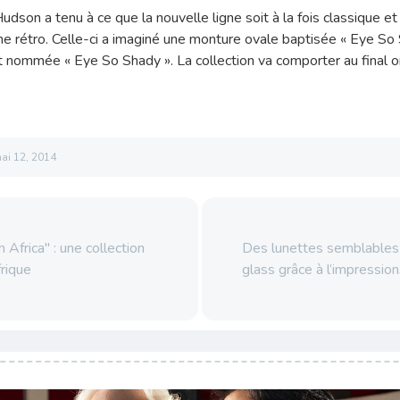
 Hudson a tenu à ce que la nouvelle ligne soit à la fois classique e
che rétro. Celle-ci a imaginé une monture ovale baptisée « Eye So
at nommée « Eye So Shady ». La collection va comporter au final 
ai 12, 2014
 Africa" : une collection
Des lunettes semblables
frique
glass grâce à l’impressi