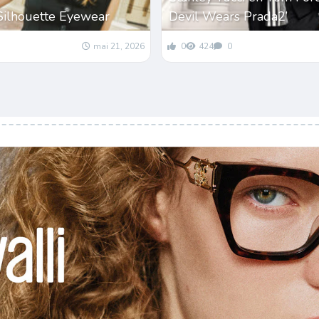
Silhouette Eyewear
Devil Wears Prada2’
mai 21, 2026
0
424
0