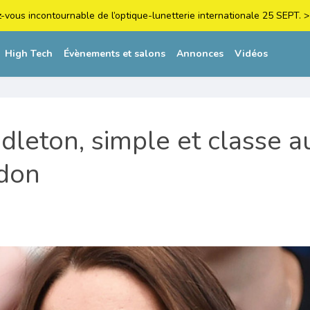
z-vous incontournable de l’optique-lunetterie internationale 25 SEPT
High Tech
Évènements et salons
Annonces
Vidéos
dleton, simple et classe a
don