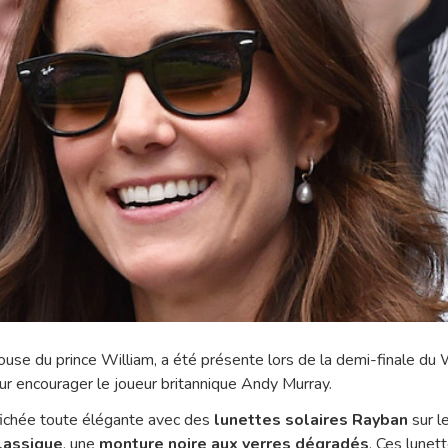
pouse du prince William, a été présente lors de la demi-finale 
 encourager le joueur britannique Andy Murray.
fichée toute élégante avec des
lunettes solaires Rayban
sur le
lassique
, une
monture noire aux verres dégradés
. Ces lunet