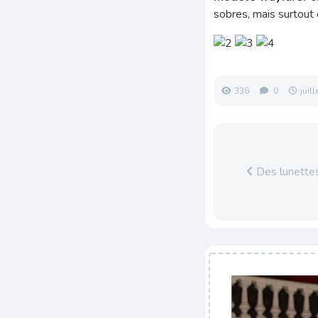
sobres, mais surtout 
336
0
juil
Des lunettes