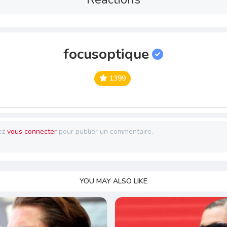
focusoptique
1399
ez
vous connecter
pour publier un commentaire.
YOU MAY ALSO LIKE