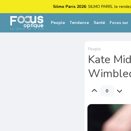
Silmo Paris 2026
: SILMO PARIS, le rende
People
Tendance
Santé
Focus sur
People
Kate Mid
Wimble
0