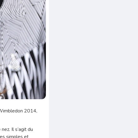
du Wimbledon 2014,
 nez. Il s’agit du
tes simples et