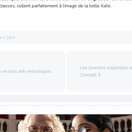
classes, collent parfaitement à l’image de la belle Kate.
let 7, 2014
Les lunettes imprimées 
 en bois anti-moustiques
Concept