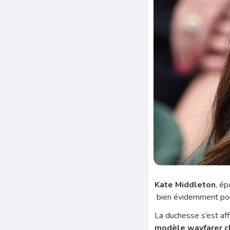
Kate Middleton
, é
bien évidemment pour
La duchesse s’est af
modèle wayfarer c