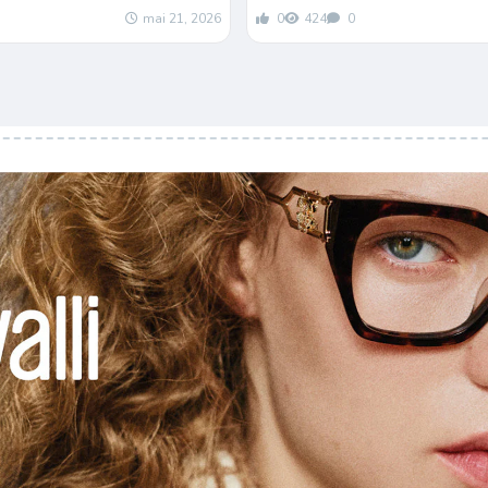
mai 21, 2026
0
424
0