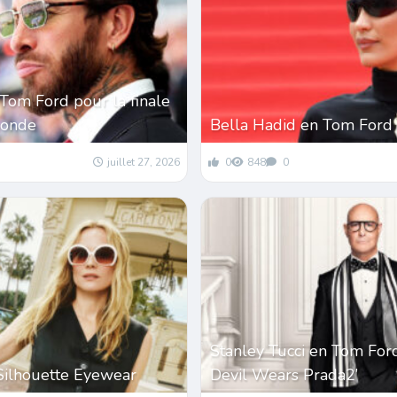
Tom Ford pour la finale
monde
Bella Hadid en Tom Ford
juillet 27, 2026
0
848
0
Stanley Tucci en Tom For
Silhouette Eyewear
Devil Wears Prada2’