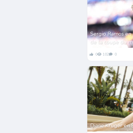
Sergio Ramos en 
de la coupe du 
0
102
0
Diane Kruger en 