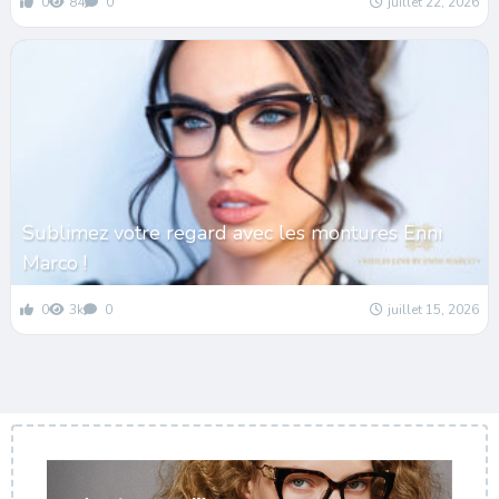
0
84
0
juillet 22, 2026
Sublimez votre regard avec les montures Enni
Marco !
0
3k
0
juillet 15, 2026