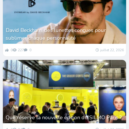
David Beckham, des lunettes conçues pour
sublimer chaque personnalité
0
227
0
juillet 22, 2026
Que réserve la nouvelle édition du SILMO Paris ?