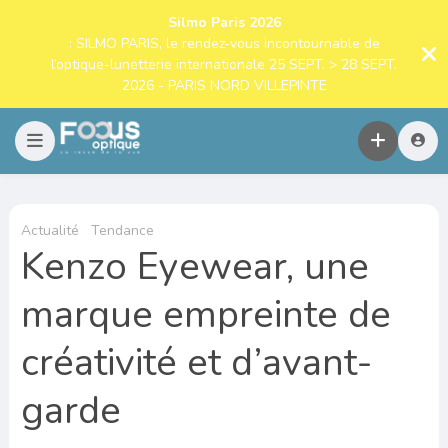
Silmo Paris 2026
: SILMO PARIS, le rendez-vous incontournable de
l’optique-lunetterie internationale 25 SEPT. > 28 SEPT.
2026 - PARIS NORD VILLEPINTE
Actualité
Tendance
Kenzo Eyewear, une
marque empreinte de
créativité et d’avant-
garde