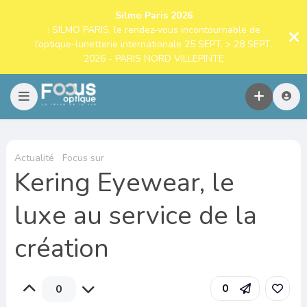
Silmo Paris 2026
: SILMO PARIS, le rendez-vous incontournable de
l’optique-lunetterie internationale 25 SEPT. > 28 SEPT.
2026 - PARIS NORD VILLEPINTE
Actualité
Focus sur
Kering Eyewear, le
luxe au service de la
création
0
0