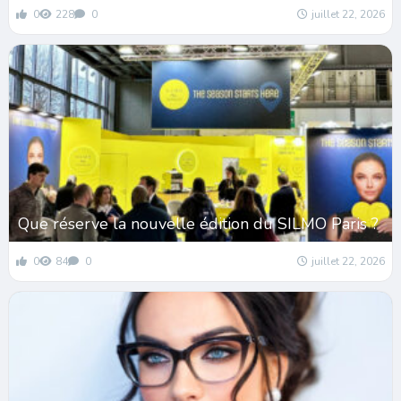
0
228
0
juillet 22, 2026
Que réserve la nouvelle édition du SILMO Paris ?
0
84
0
juillet 22, 2026