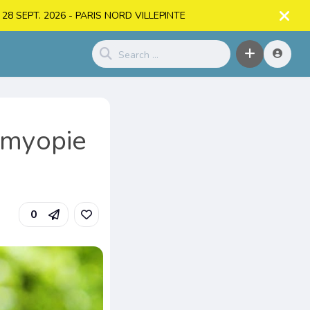
. > 28 SEPT. 2026 - PARIS NORD VILLEPINTE
a myopie
0