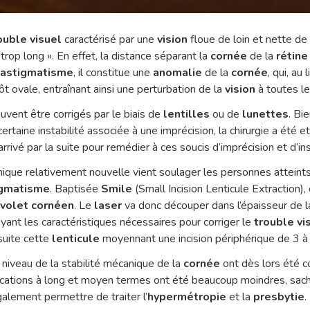
ouble visuel
caractérisé par une
vision
floue de loin et nette de 
 trop long ». En effet, la distance séparant la
cornée
de la
rétin
’
astigmatisme
, il constitue une
anomalie
de la
cornée
, qui, au 
t ovale, entraînant ainsi une perturbation de la
vision
à toutes le
vent être corrigés par le biais de
lentilles
ou de
lunettes
. Bi
ertaine instabilité associée à une imprécision, la chirurgie a été e
 arrivé par la suite pour remédier à ces soucis d’imprécision et d’ins
nique relativement nouvelle vient soulager les personnes atteints 
igmatisme
. Baptisée
Smile
(Small Incision Lenticule Extraction)
e
volet cornéen
. Le
laser
va donc découper dans l’épaisseur de 
yant les caractéristiques nécessaires pour corriger le
trouble vi
 suite cette
lenticule
moyennant une incision périphérique de 3 à 
 niveau de la stabilité mécanique de la
cornée
ont dès lors été c
ications à long et moyen termes ont été beaucoup moindres, sacha
alement permettre de traiter l’
hypermétropie
et la
presbytie
.