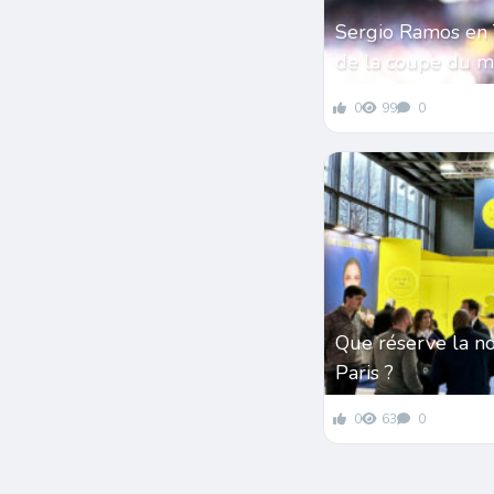
Sergio Ramos en 
de la coupe du 
0
99
0
Que réserve la n
Paris ?
0
63
0