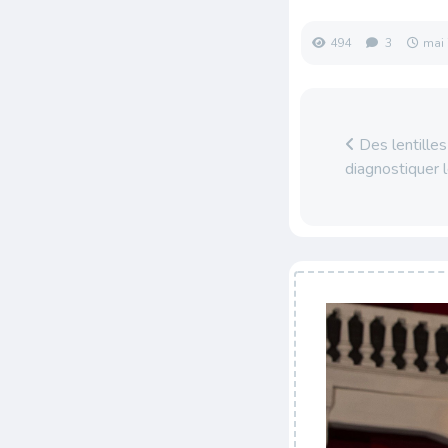
494
3
mai 
Des lentilles
diagnostiquer 