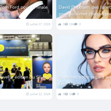
Tom Ford pour la finale
David Beckham, des lunet
monde
pour sublimer chaque per
juillet 27, 2026
0
184
0
ouvelle édition du SILMO
Sublimez votre regard av
Enni Marco !
juillet 22, 2026
0
3k
0