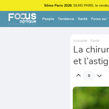
Silmo Paris 2026
: SILMO PARIS, le rende
People
Tendance
Santé
Focus sur
Actualité
Santé
La chiru
et l’ast
0