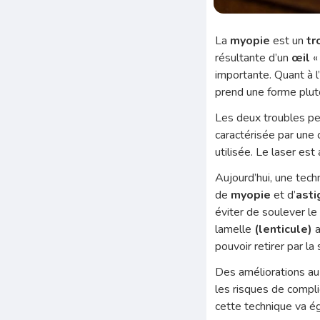
La
myopie
est un
tr
résultante d’un
œil
«
importante. Quant à l
prend une forme plutô
Les deux troubles peu
caractérisée par une c
utilisée. Le laser est
Aujourd’hui, une tech
de
myopie
et d’
ast
éviter de soulever l
lamelle
(lenticule)
a
pouvoir retirer par la
Des améliorations au
les risques de compl
cette technique va ég