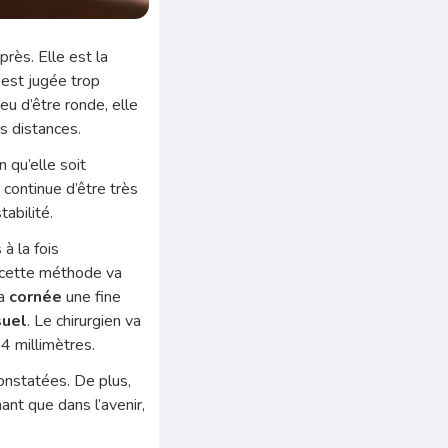
près. Elle est la
e
est jugée trop
lieu d’être ronde, elle
s distances.
en qu’elle soit
t continue d’être très
tabilité.
à la fois
, cette méthode va
la
cornée
une fine
suel
. Le chirurgien va
4 millimètres.
onstatées. De plus,
nt que dans l’avenir,