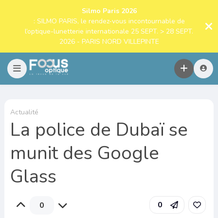
Silmo Paris 2026
: SILMO PARIS, le rendez-vous incontournable de
l’optique-lunetterie internationale 25 SEPT. > 28 SEPT.
2026 - PARIS NORD VILLEPINTE
Actualité
La police de Dubaï se
munit des Google
Glass
0
0