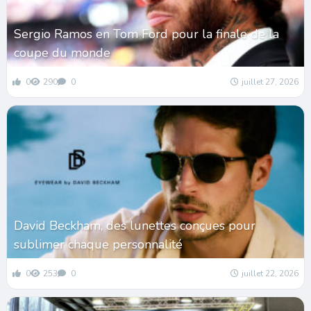
Sergio Ramos en Tom Ford pour la finale de la
coupe du monde
0
290
0
juillet 27, 2026
David Beckham, des lunettes conçues pour
sublimer chaque personnalité
0
253
0
juillet 22, 2026