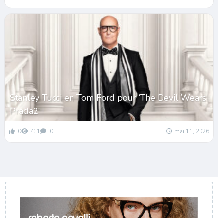
Stanley Tucci en Tom Ford pour ‘The Devil Wears
Prada2’
0
431
0
mai 11, 2026