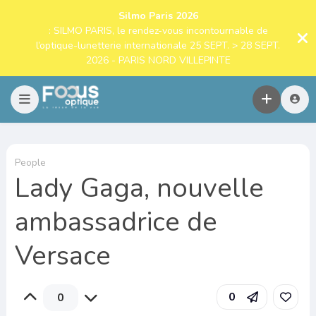
Silmo Paris 2026
: SILMO PARIS, le rendez-vous incontournable de
l’optique-lunetterie internationale 25 SEPT. > 28 SEPT.
2026 - PARIS NORD VILLEPINTE
People
Lady Gaga, nouvelle
ambassadrice de
Versace
0
0