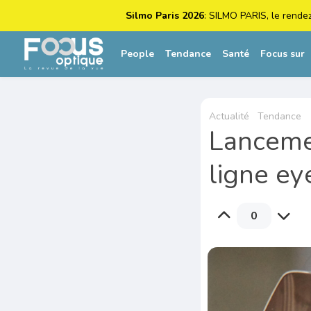
Silmo Paris 2026
: SILMO PARIS, le rende
People
Tendance
Santé
Focus sur
Actualité
Tendance
Lanceme
ligne e
0