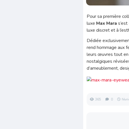
Pour sa première coll
luxe
Max Mara
s’est
luxe discret et à l’e
Dédiée exclusivement
rend hommage aux femm
leurs œuvres tout en 
nostalgiques révisée
d’ameublement, desig
365
0
févr