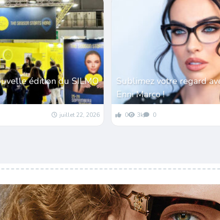
ouvelle édition du SILMO
Sublimez votre regard av
Enni Marco !
juillet 22, 2026
0
3k
0