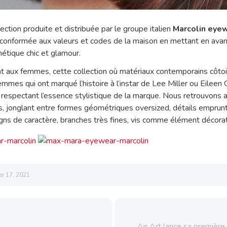
ection produite et distribuée par le groupe italien
Marcolin eye
 conformée aux valeurs et codes de la maison en mettant en ava
sthétique chic et glamour.
 aux femmes, cette collection où matériaux contemporains côtoi
es qui ont marqué l’histoire à l’instar de Lee Miller ou Eileen G
respectant l’essence stylistique de la marque. Nous retrouvons a
s, jonglant entre formes géométriques oversized, détails emprunté
ns de caractère, branches très fines, vis comme élément décorati
ier 17, 2021
Air Art lance sa premiè