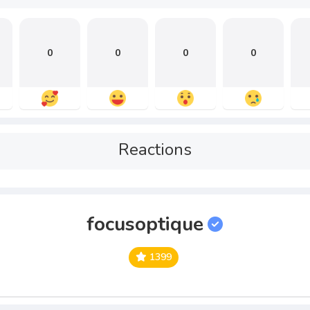
0
0
0
0
Reactions
focusoptique
1399