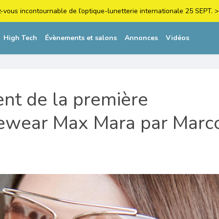
z-vous incontournable de l’optique-lunetterie internationale 25 SEPT
High Tech
Évènements et salons
Annonces
Vidéos
nt de la première
yewear Max Mara par Marc