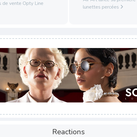
s de vente Opty Line
lunettes percées
Reactions