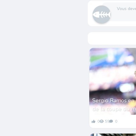
Vous dev
Sergio Ramos en 
de la coupe du 
0
59
0