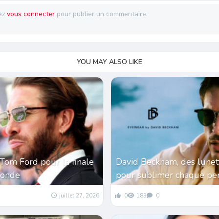
ez
vous connecter
pour publier un commentaire.
YOU MAY ALSO LIKE
Tom Ford pour la finale
David Beckham, des lunet
monde
pour sublimer chaque per
juillet 27, 2026
0
183
0