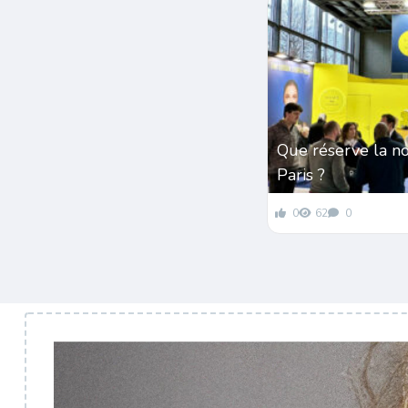
Que réserve la n
Paris ?
0
62
0