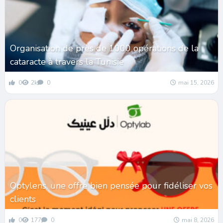
Organisation de près de 1000 opérations de la
cataracte à travers la Tunisie
0
2k
0
mai 15, 2026
Optylens, une offre bien pensée pour fidéliser vos
clients
0
177
0
mai 8, 2026