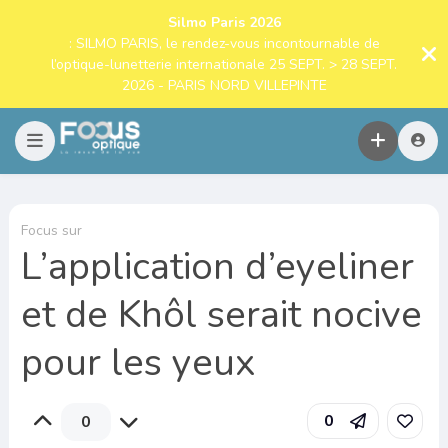
Silmo Paris 2026
: SILMO PARIS, le rendez-vous incontournable de
l’optique-lunetterie internationale 25 SEPT. > 28 SEPT.
2026 - PARIS NORD VILLEPINTE
Focus sur
L’application d’eyeliner
et de Khôl serait nocive
pour les yeux
0
0