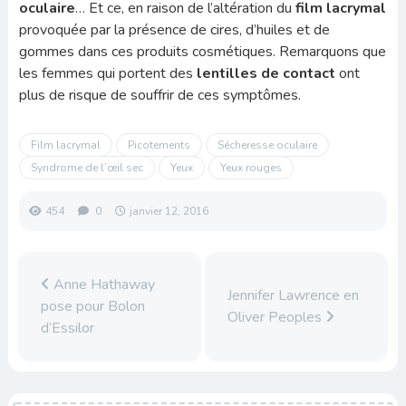
oculaire
… Et ce, en raison de l’altération du
film lacrymal
provoquée par la présence de cires, d’huiles et de
gommes dans ces produits cosmétiques. Remarquons que
les femmes qui portent des
lentilles de contact
ont
plus de risque de souffrir de ces symptômes.
Film lacrymal
Picotements
Sécheresse oculaire
Syndrome de l’œil sec
Yeux
Yeux rouges
454
0
janvier 12, 2016
Anne Hathaway
Jennifer Lawrence en
pose pour Bolon
Oliver Peoples
d’Essilor