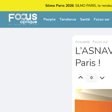
Silmo Paris 2026
: SILMO PARIS, le rende
People
Tendance
Santé
Focus sur
Actualité
Focus sur
L’ASNAV
Paris !
0