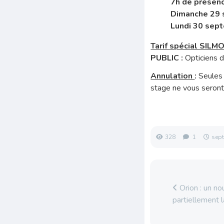
7h de présenc
Dimanche 29 
Lundi 30 sept
Tarif spécial SILM
PUBLIC :
Opticiens 
Annulation
:
Seules 
stage ne vous seront
328
1
sep
Orion : un no
partiellement 