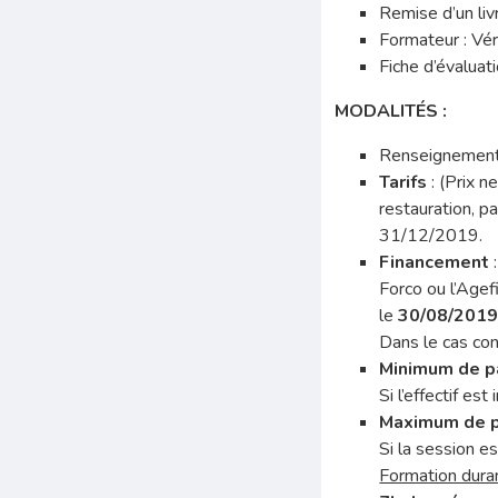
Remise d’un liv
Formateur : Vér
Fiche d’évaluat
MODALIT
É
S :
Renseignement
Tarifs
: (Prix n
restauration, p
31/12/2019.
Financement
:
Forco ou l’Agefi
le
30/08/201
Dans le cas cont
Minimum de pa
Si l’effectif es
Maximum de p
Si la session e
Formation duran