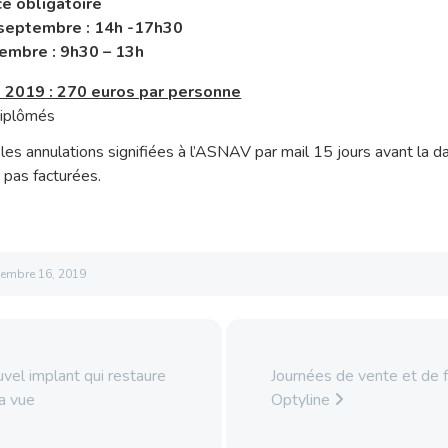
e obligatoire
septembre : 14h -17h30
embre : 9h30 – 13h
O 2019 : 270 euros par personne
diplômés
les annulations signifiées à l’ASNAV par mail 15 jours avant la 
 pas facturées.
tembre 16, 2019
uvel implant qui restaure
Journées de vente et de 
la vue
Optyline