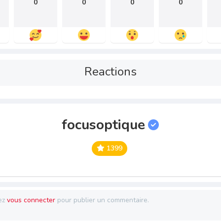
0
0
0
0
Reactions
focusoptique
1399
ez
vous connecter
pour publier un commentaire.