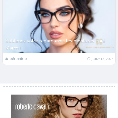
Sublimez votre regard avec les montures Enni
Marco !
0
3k
0
juillet 15, 2026