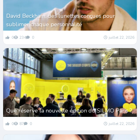
David Beckham, des lunettes conçues pour
sublimer chaque personnalité
0
234
0
juillet 22, 2026
Que réserve la nouvelle édition du SILMO Paris ?
0
87
0
juillet 22, 2026