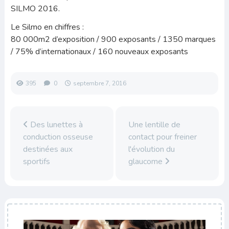
SILMO 2016.
Le Silmo en chiffres :
80 000m2 d’exposition / 900 exposants / 1350 marques
/ 75% d’internationaux / 160 nouveaux exposants
395
0
septembre 7, 2016
Des lunettes à
Une lentille de
conduction osseuse
contact pour freiner
destinées aux
l'évolution du
sportifs
glaucome