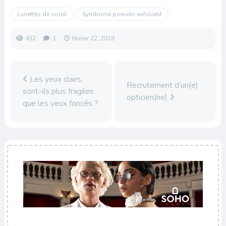
Lunettes de soleil
Syndrome pseudo-exfoliatif
432
1
février 22, 2018
Les yeux clairs,
Recrutement d’un(e)
sont-ils plus fragiles
opticien(ne)
que les yeux foncés ?