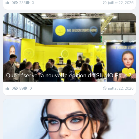
0
235
0
juillet 22, 2026
Que réserve la nouvelle édition du SILMO Paris ?
0
89
0
juillet 22, 2026