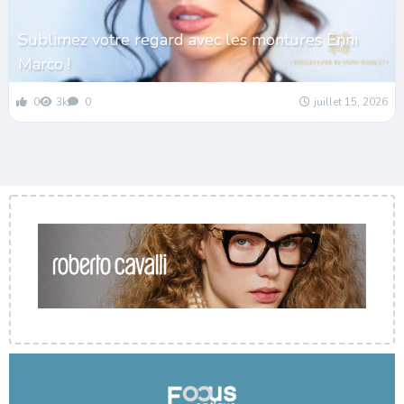
Sublimez votre regard avec les montures Enni
Marco !
0
3k
0
juillet 15, 2026