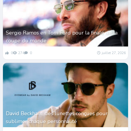
Sergio Ramos en Tom Ford pour la finale de la
coupe du monde
0
274
0
juillet 27, 2026
David Beckham, des lunettes conçues pour
sublimer chaque personnalité