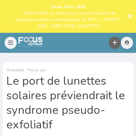
Silmo Paris 2026
: SILMO PARIS, le rendez-vous incontournable de
l’optique-lunetterie internationale 25 SEPT. > 28 SEPT.
2026 - PARIS NORD VILLEPINTE
Actualité
Focus sur
Le port de lunettes
solaires préviendrait le
syndrome pseudo-
exfoliatif