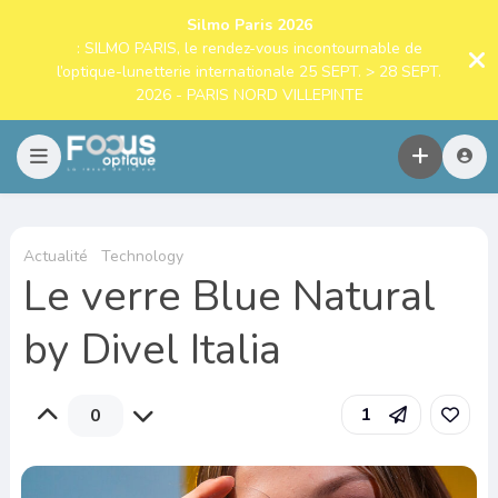
Silmo Paris 2026
: SILMO PARIS, le rendez-vous incontournable de
l’optique-lunetterie internationale 25 SEPT. > 28 SEPT.
2026 - PARIS NORD VILLEPINTE
Actualité
Technology
Le verre Blue Natural
by Divel Italia
1
0