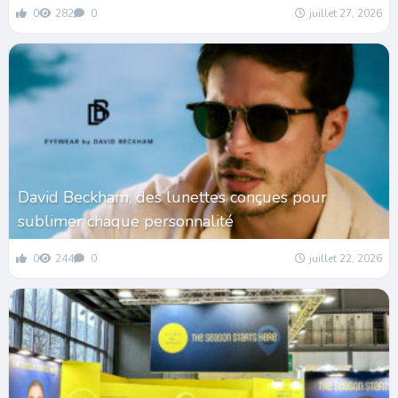
0
282
0
juillet 27, 2026
David Beckham, des lunettes conçues pour
sublimer chaque personnalité
0
244
0
juillet 22, 2026