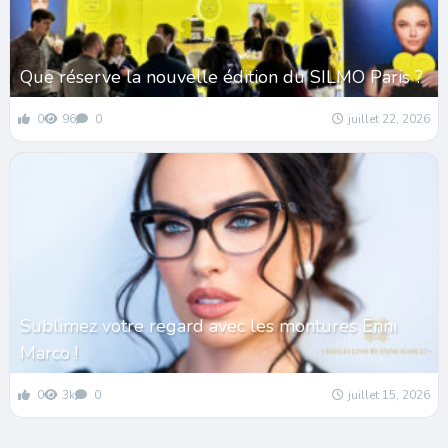
Que réserve la nouvelle édition du SILMO Paris ?
0
96
0
juillet 22, 2026
Sublimez votre regard avec les montures Enni
Marco !
0
3k
0
juillet 15, 2026