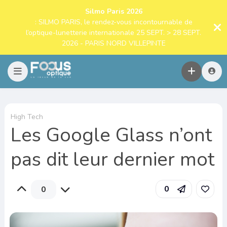
Silmo Paris 2026
: SILMO PARIS, le rendez-vous incontournable de
l’optique-lunetterie internationale 25 SEPT. > 28 SEPT.
2026 - PARIS NORD VILLEPINTE
High Tech
Les Google Glass n’ont
pas dit leur dernier mot
0
0