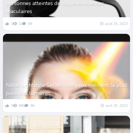
personnes atteintes de dégénérescences
maculaires
0
1k
68
août 25, 2023
Nikon Lightstyle Series : Vos yeux méritent la plus
pure des lumières
0
990
96
avril 25, 2023