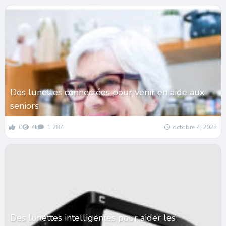
Des lunettes connectées pour venir en aide aux
seniors
0
4k
1 287
octobre 4, 2023
Des lunettes intelligentes pour aider les